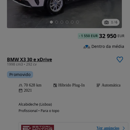
1
/
6
32 950
-
1 550 EUR
EUR
Dentro da média
BMW X3 30 e xDrive
1998 cm3 • 292 cv
Promovido
70 628 km
Híbrido Plug-In
Automática
2021
Alcabideche (Lisboa)
Profissional • Para o topo
Ver anúncios