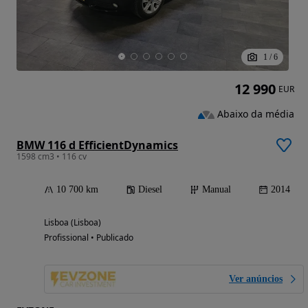
1
/
6
12 990
EUR
Abaixo da média
BMW 116 d EfficientDynamics
1598 cm3 • 116 cv
10 700 km
Diesel
Manual
2014
Lisboa (Lisboa)
Profissional • Publicado
Ver anúncios