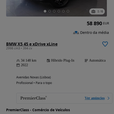
1
/
6
58 890
EUR
Dentro da média
BMW X5 45 e xDrive xLine
2998 cm3 • 394 cv
34 148 km
Híbrido Plug-In
Automática
2022
Avenidas Novas (Lisboa)
Profissional • Para o topo
Ver anúncios
PremierClass - Comércio de Veículos