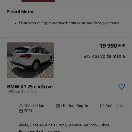
Estoril Motor
Financiamento
Seguro automóvel
Entrega em casa
Serviço de retoma
19 990
EUR
Abaixo da média
BMW X1 25 e xDrive
1499 cm3 • 220 cv
105 000 km
Híbrido Plug-In
Automática
2021
Algés, Linda-A-Velha e Cruz Quebrada-Dafundo (Lisboa)
Profissional • Para o topo