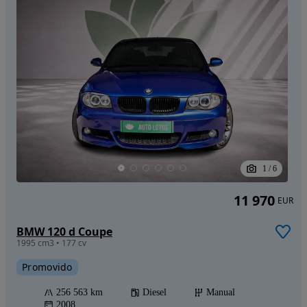
1
/
6
11 970
EUR
BMW 120 d Coupe
1995 cm3 • 177 cv
Promovido
256 563 km
Diesel
Manual
2008