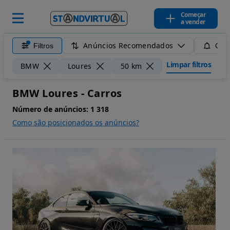
Começar
a vender
Anúncios Recomendados
Filtros
Guar
Limpar filtros
BMW
Loures
50 km
BMW Loures - Carros
Número de anúncios:
1 318
Como são posicionados os anúncios?