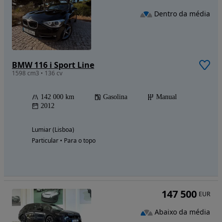
Dentro da média
BMW 116 i Sport Line
1598 cm3 • 136 cv
142 000 km
Gasolina
Manual
2012
Lumiar (Lisboa)
Particular • Para o topo
147 500
EUR
Abaixo da média