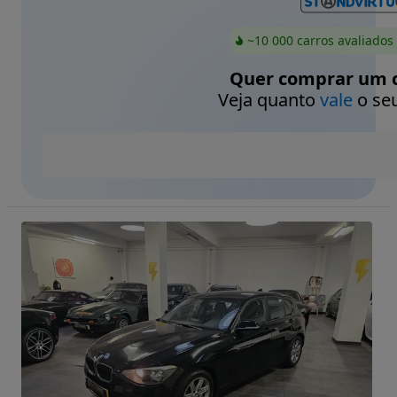
~10 000 carros avaliados
Quer comprar um c
Veja quanto
vale
o seu