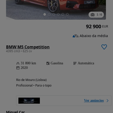
1
/
6
92 900
EUR
Abaixo da média
BMW M5 Competition
4395 cm3 • 625 cv
31 800 km
Gasolina
Automática
2020
Rio de Mouro (Lisboa)
Profissional • Para o topo
Ver anúncios
Miguel Car