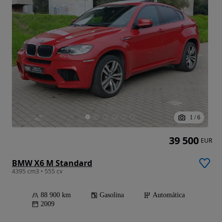
1
/
6
39 500
EUR
BMW X6 M Standard
4395 cm3 • 555 cv
88 900 km
Gasolina
Automática
2009