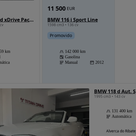
11 500
EUR
BMW X5 40 d xDrive Pack M
BMW 116 i Sport Line
cv
1598 cm3 • 136 cv
Promovido
259 km
142 000 km
l
Gasolina
ática
Manual
2012
BMW 118 d Aut. S
1995 cm3 • 143 cv
131 400 km
Automática
Alverca do Ribate