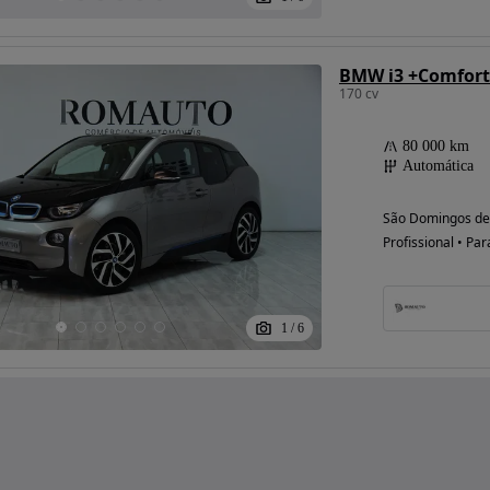
BMW i3 +Comfort
170 cv
80 000 km
Automática
São Domingos de 
Profissional • Par
1
/
6