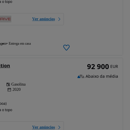
a o topo
Ver anúncios
agem
Entrega em casa
92 900
tion
EUR
Abaixo da média
Gasolina
2020
boa)
a o topo
Ver anúncios