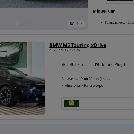
Miguel Car
Financiamento
Ofic
1
/
6
BMW M5 Touring xDrive
4395 cm3 • 727 cv
2 461 km
Híbrido Plug-In
Sacavém e Prior Velho (Lisboa)
Profissional • Para o topo