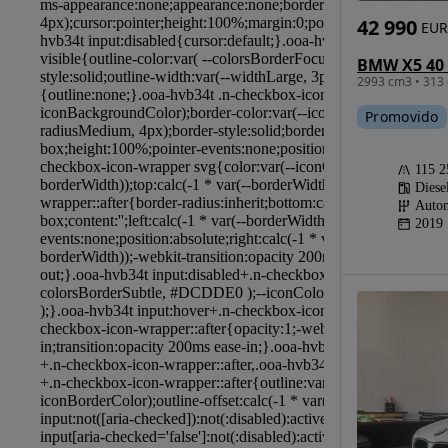
42 990
EUR
2993 cm3 • 313 
Promovido
115 
Diese
Autom
2019