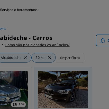
Serviços e ferramentas
Financiamento
Avaliar o meu carro
iamento
Serviço de check-up
Histórico do veículo
BMW
Notícias e artigos
bideche - Carros
Como são posicionados os anúncios?
Alcabideche
50 km
Limpar filtros
1
/
6