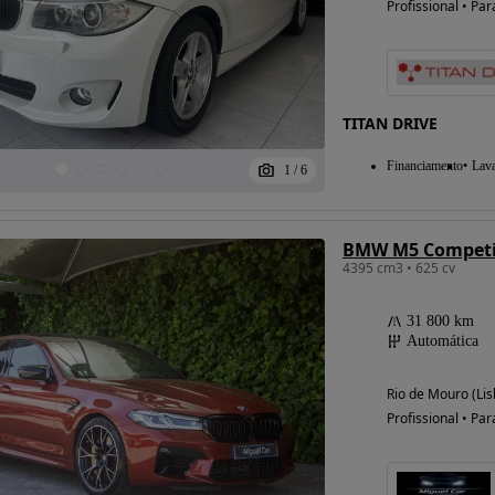
Profissional • Par
Possibilidade de
financiamento
TITAN DRIVE
Financiamento
Lav
1
/
6
BMW M5 Competi
4395 cm3 • 625 cv
31 800 km
Automática
Rio de Mouro (Lis
Profissional • Par