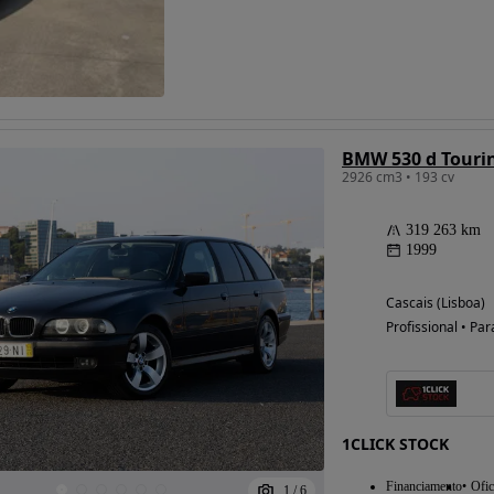
BMW 530 d Touri
2926 cm3 • 193 cv
319 263 km
1999
Cascais (Lisboa)
Profissional • Par
1CLICK STOCK
Financiamento
Ofic
1
/
6