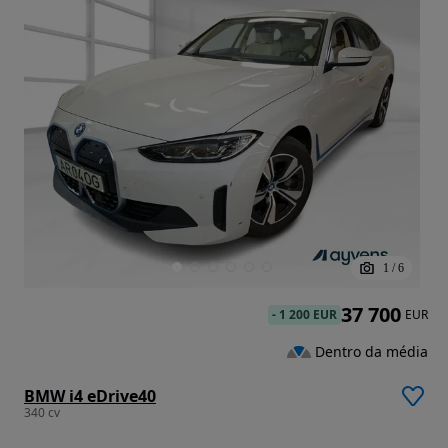
1
/
6
37 700
-
1 200 EUR
EUR
Dentro da média
BMW i4 eDrive40
340 cv