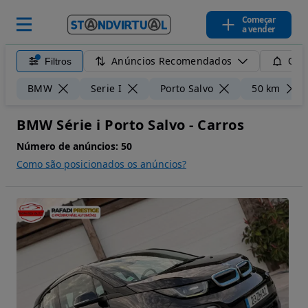
Começar
a vender
Anúncios Recomendados
Filtros
Guar
BMW
Serie I
Porto Salvo
50 km
BMW Série i Porto Salvo - Carros
Número de anúncios:
50
Como são posicionados os anúncios?