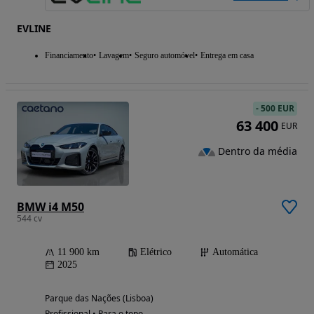
EVLINE
Financiamento
Lavagem
Seguro automóvel
Entrega em casa
-
500 EUR
63 400
EUR
Dentro da média
BMW i4 M50
544 cv
11 900 km
Elétrico
Automática
2025
Parque das Nações (Lisboa)
Profissional • Para o topo