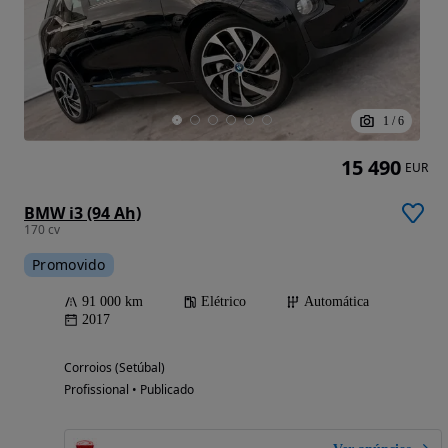
1
/
6
15 490
EUR
BMW i3 (94 Ah)
170 cv
Promovido
91 000 km
Elétrico
Automática
2017
Corroios (Setúbal)
Profissional • Publicado