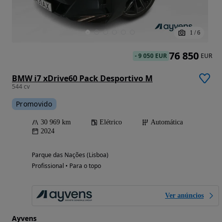
1
/
6
76 850
-
9 050 EUR
EUR
BMW i7 xDrive60 Pack Desportivo M
544 cv
Promovido
30 969 km
Elétrico
Automática
2024
Parque das Nações (Lisboa)
Profissional • Para o topo
Ver anúncios
Ayvens