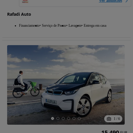
Ver anúncios
Rafadi Auto
Financiamento
Serviço de Pneus
Lavagem
Entrega em casa
1
/
6
15 490
EUR