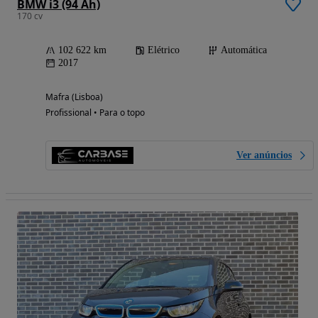
BMW i3 (94 Ah)
170 cv
102 622 km
Elétrico
Automática
2017
Mafra (Lisboa)
Profissional • Para o topo
Ver anúncios