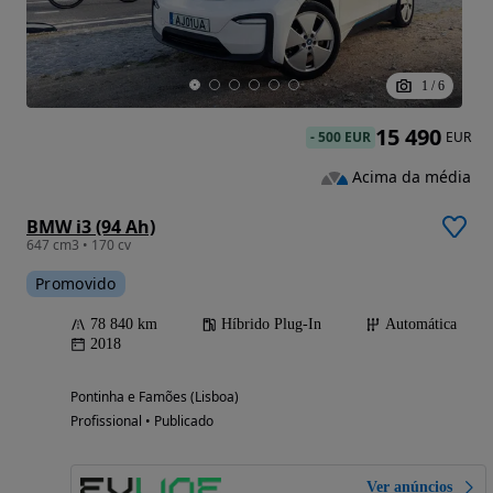
1
/
6
15 490
-
500 EUR
EUR
Acima da média
BMW i3 (94 Ah)
647 cm3 • 170 cv
Promovido
78 840 km
Híbrido Plug-In
Automática
2018
Pontinha e Famões (Lisboa)
Profissional • Publicado
Ver anúncios