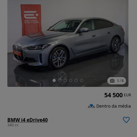
1
/
6
54 500
EUR
Dentro da média
BMW i4 eDrive40
340 cv