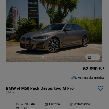
1
/
6
62 890
EUR
Acima da média
BMW i4 M50 Pack Desportivo M Pro
544 cv
37 200 km
Elétrico
Automática
2024