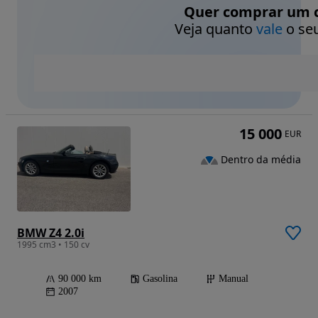
Quer comprar um c
Veja quanto
vale
o seu
15 000
EUR
Dentro da média
BMW Z4 2.0i
1995 cm3 • 150 cv
90 000 km
Gasolina
Manual
2007