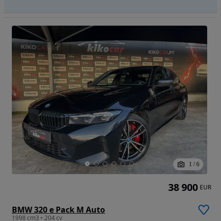
1
/
6
38 900
EUR
BMW 320 e Pack M Auto
1998 cm3 • 204 cv