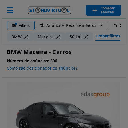
Começar
a vender
Anúncios Recomendados
Filtros
Guar
Limpar filtros
BMW
Maceira
50 km
BMW Maceira - Carros
Número de anúncios:
306
Como são posicionados os anúncios?