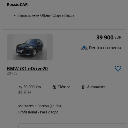
RossioCAR
Financiamento
Oficina
Chapa e Pintura
39 900
EUR
Dentro da média
BMW iX1 eDrive20
204 cv
36 000 km
Elétrico
Automática
2024
Marrazes e Barosa (Leiria)
Profissional • Para o topo