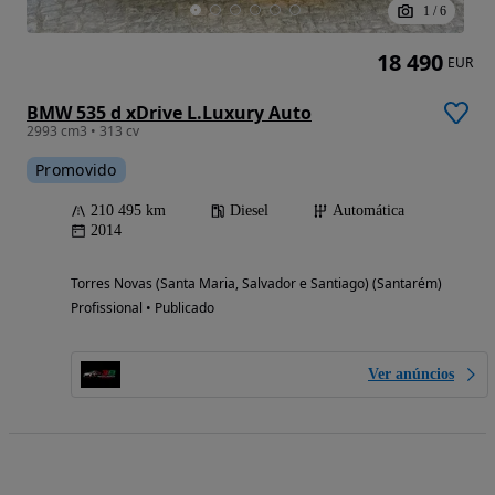
1
/
6
18 490
EUR
BMW 535 d xDrive L.Luxury Auto
2993 cm3 • 313 cv
Promovido
210 495 km
Diesel
Automática
2014
Torres Novas (Santa Maria, Salvador e Santiago) (Santarém)
Profissional • Publicado
Ver anúncios