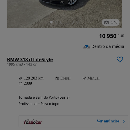
1
/
6
10 950
EUR
Dentro da média
BMW 318 d LifeStyle
1995 cm3 • 143 cv
128 203 km
Diesel
Manual
2009
Tornada e Salir do Porto (Leiria)
Profissional • Para o topo
Ver anúncios