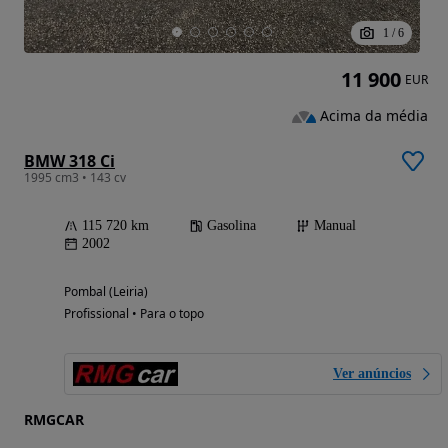
1
/
6
11 900
EUR
Acima da média
BMW 318 Ci
1995 cm3 • 143 cv
115 720 km
Gasolina
Manual
2002
Pombal (Leiria)
Profissional • Para o topo
Ver anúncios
RMGCAR