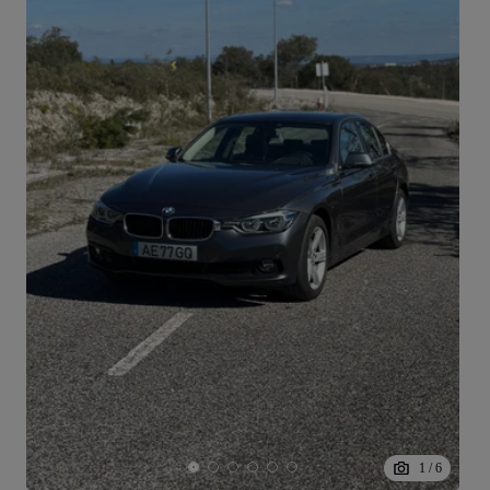
1
/
6