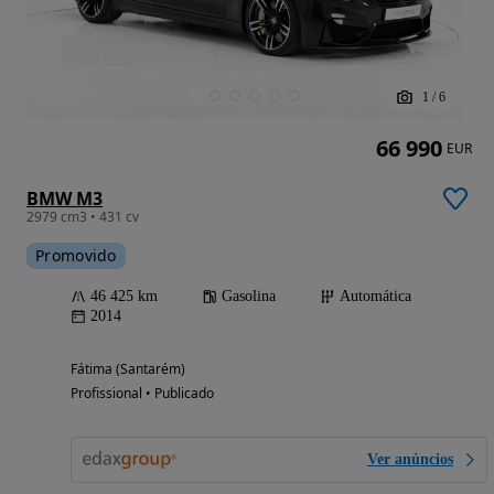
1
/
6
66 990
EUR
BMW M3
2979 cm3 • 431 cv
Promovido
46 425 km
Gasolina
Automática
2014
Fátima (Santarém)
Profissional • Publicado
Ver anúncios