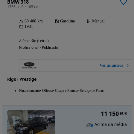
BMW 318
1766 cm3 • 105 cv
69 400 km
Gasolina
Manual
1981
Alfeizerão (Leiria)
Profissional • Publicado
Ver anúncios
Rigor Prestige
Financiamento
Oficina
Chapa e Pintura
Serviço de Pneus
11 150
EUR
Acima da média