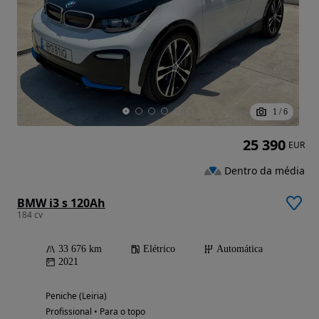
1
/
6
25 390
EUR
Dentro da média
BMW i3 s 120Ah
184 cv
33 676 km
Elétrico
Automática
2021
Peniche (Leiria)
Profissional • Para o topo