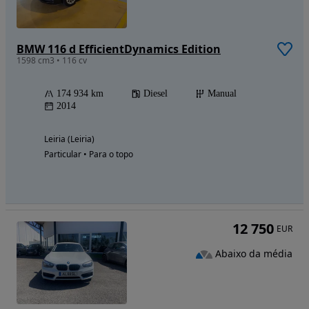
BMW 116 d EfficientDynamics Edition
1598 cm3 • 116 cv
174 934 km
Diesel
Manual
2014
Leiria (Leiria)
Particular • Para o topo
12 750
EUR
Abaixo da média