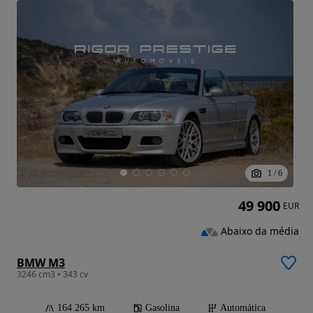
1
/
6
49 900
EUR
Abaixo da média
BMW M3
3246 cm3 • 343 cv
164 265 km
Gasolina
Automática