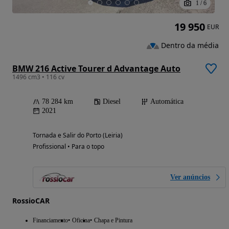
1
/
6
19 950
EUR
Dentro da média
BMW 216 Active Tourer d Advantage Auto
1496 cm3 • 116 cv
78 284 km
Diesel
Automática
2021
Tornada e Salir do Porto (Leiria)
Profissional • Para o topo
Ver anúncios
RossioCAR
Financiamento
Oficina
Chapa e Pintura