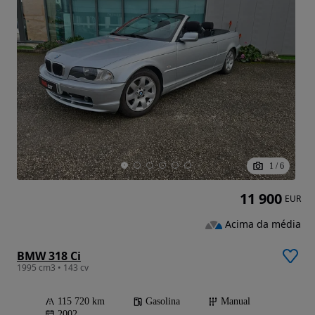
1
/
6
11 900
EUR
Acima da média
BMW 318 Ci
1995 cm3 • 143 cv
115 720 km
Gasolina
Manual
2002