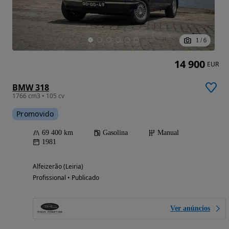
1
/
6
14 900
EUR
BMW 318
1766 cm3 • 105 cv
Promovido
69 400 km
Gasolina
Manual
1981
Alfeizerão (Leiria)
Profissional • Publicado
Ver anúncios