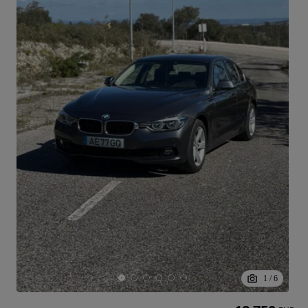
1
/
6