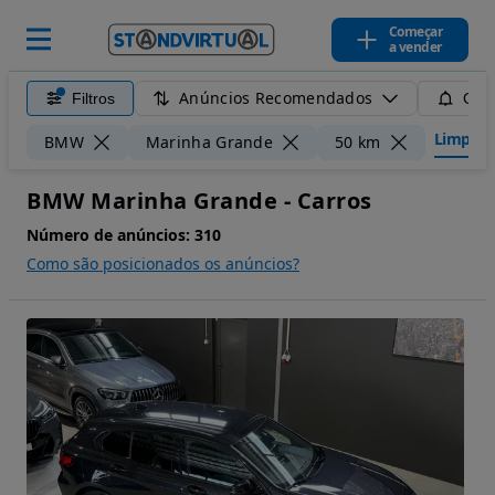
Começar
a vender
Anúncios Recomendados
Filtros
Guar
Limpar f
BMW
Marinha Grande
50 km
BMW Marinha Grande - Carros
Número de anúncios:
310
Como são posicionados os anúncios?