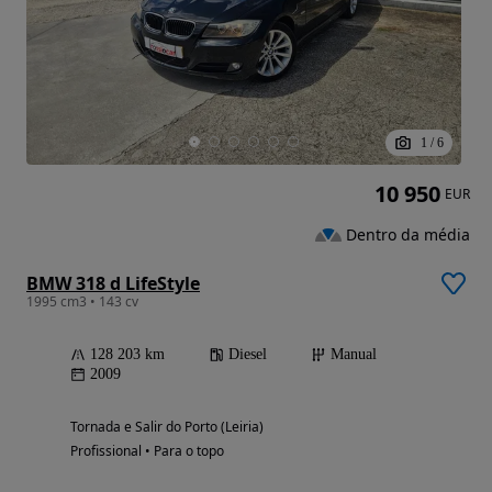
1
/
6
10 950
EUR
Dentro da média
BMW 318 d LifeStyle
1995 cm3 • 143 cv
128 203 km
Diesel
Manual
2009
Tornada e Salir do Porto (Leiria)
Profissional • Para o topo