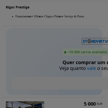
Rigor Prestige
Financiamento
Oficina
Chapa e Pintura
Serviço de Pneus
~10 000 carros avaliados
Quer comprar um c
Veja quanto
vale
o seu
5 000
EUR