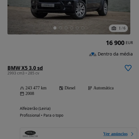
1
/
6
16 900
EUR
Dentro da média
BMW X5 3.0 sd
2993 cm3 • 285 cv
243 477 km
Diesel
Automática
2008
Alfeizerão (Leiria)
Profissional • Para o topo
Ver anúncios