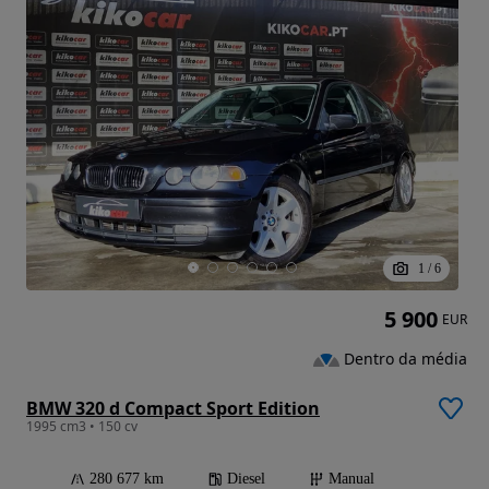
1
/
6
5 900
EUR
Dentro da média
BMW 320 d Compact Sport Edition
1995 cm3 • 150 cv
280 677 km
Diesel
Manual