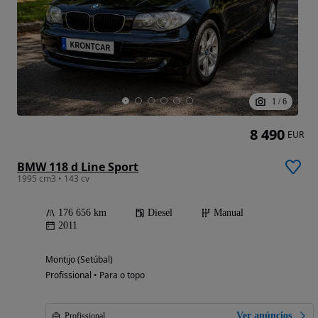
1
/
6
8 490
EUR
BMW 118 d Line Sport
1995 cm3 • 143 cv
176 656 km
Diesel
Manual
2011
Montijo (Setúbal)
Profissional • Para o topo
Ver anúncios
Profissional