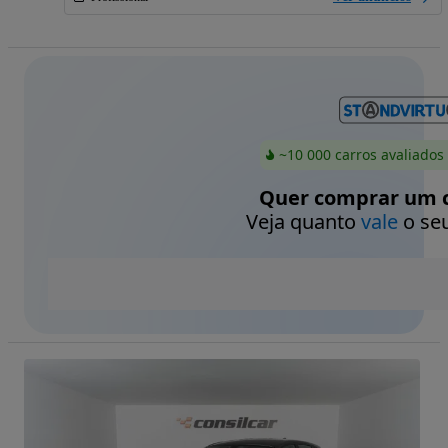
~10 000 carros avaliados
Quer comprar um c
Veja quanto
vale
o seu