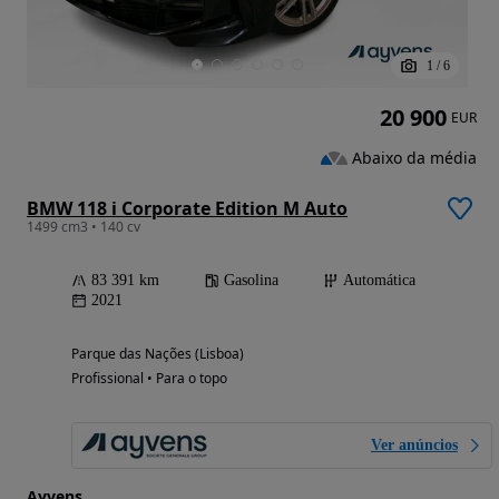
1
/
6
20 900
EUR
Abaixo da média
BMW 118 i Corporate Edition M Auto
1499 cm3 • 140 cv
83 391 km
Gasolina
Automática
2021
Parque das Nações (Lisboa)
Profissional • Para o topo
Ver anúncios
Ayvens