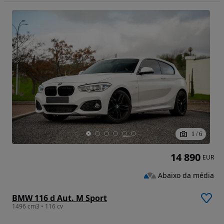
1
/
6
14 890
EUR
Abaixo da média
BMW 116 d Aut. M Sport
1496 cm3 • 116 cv