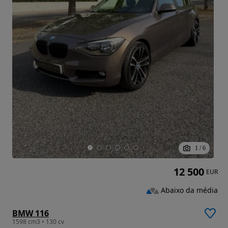
1
/
6
12 500
EUR
Abaixo da média
BMW 116
1598 cm3 • 130 cv