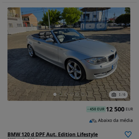
1
/
6
12 500
-
450 EUR
EUR
Abaixo da média
BMW 120 d DPF Aut. Edition Lifestyle