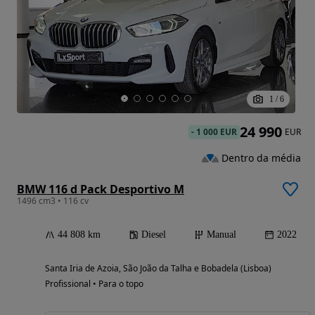
1
/
6
24 990
-
1 000 EUR
EUR
Dentro da média
BMW 116 d Pack Desportivo M
1496 cm3 • 116 cv
44 808 km
Diesel
Manual
2022
Santa Iria de Azoia, São João da Talha e Bobadela (Lisboa)
Profissional • Para o topo