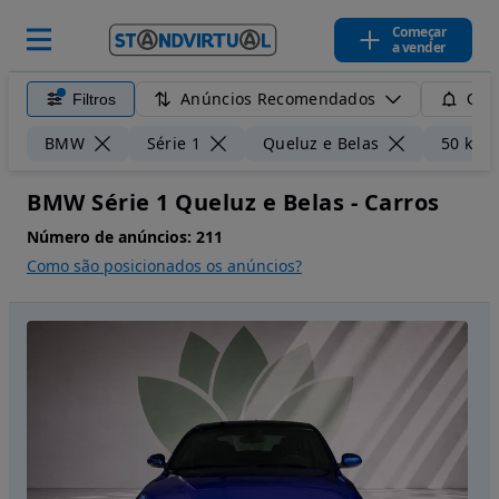
Começar
a vender
Anúncios Recomendados
Filtros
Guar
BMW
Série 1
Queluz e Belas
50 km
BMW Série 1 Queluz e Belas - Carros
Número de anúncios:
211
Como são posicionados os anúncios?