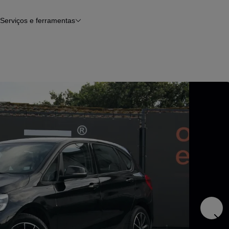
Serviços e ferramentas
Financiamento
Avaliar o meu carro
iamento
Serviço de check-up
Histórico do veículo
Notícias e artigos