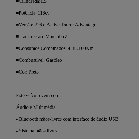
◾️Cilindrada:1.5
◾️Potência: 116cv
◾️Versão: 216 d Active Tourer Advantage
◾️Transmissão: Manual 6V
◾️Consumos Combinados: 4.3L/100Km
◾️Combustível: Gasóleo
◾️Cor: Preto
Este veículo vem com:
Áudio e Multimédia
- Bluetooth mãos-livres com interface de áudio USB
- Sistema mãos livres