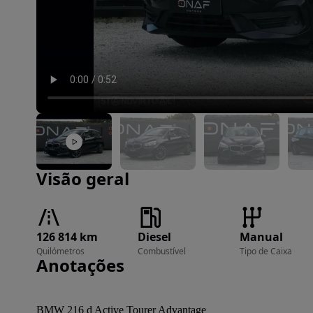
Imagem 1 de 27
Visão geral
126 814 km
Diesel
Manual
Quilómetros
Combustível
Tipo de Caixa
Anotações
BMW 216 d Active Tourer Advantage