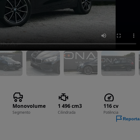
Monovolume
1 496 cm3
116 cv
Segmento
Cilindrada
Potência
Reporta