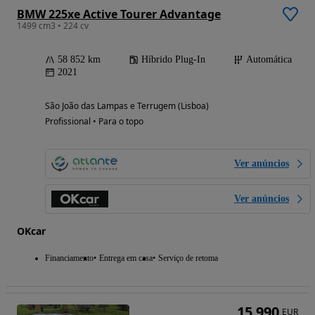
BMW 225xe Active Tourer Advantage
1499 cm3 • 224 cv
58 852 km
Híbrido Plug-In
Automática
2021
São João das Lampas e Terrugem (Lisboa)
Profissional • Para o topo
Ver anúncios
Ver anúncios
OKcar
Financiamento
Entrega em casa
Serviço de retoma
15 990
EUR