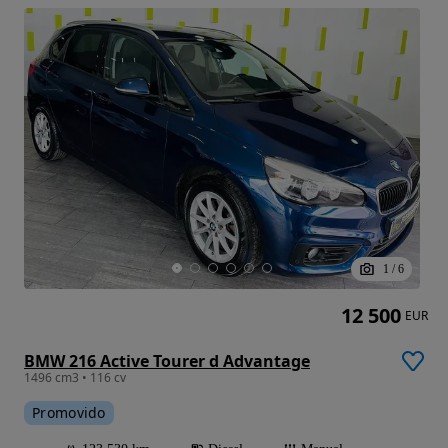
1
/
6
12 500
EUR
BMW 216 Active Tourer d Advantage
1496 cm3 • 116 cv
Promovido