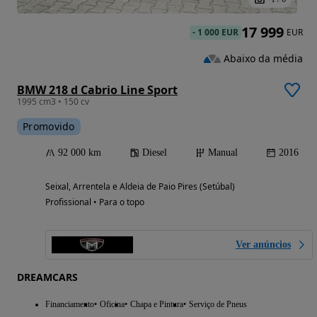
17 999
-
1 000 EUR
EUR
Abaixo da média
BMW 218 d Cabrio Line Sport
1995 cm3 • 150 cv
Promovido
92 000 km
Diesel
Manual
2016
Seixal, Arrentela e Aldeia de Paio Pires (Setúbal)
Profissional • Para o topo
Ver anúncios
DREAMCARS
Financiamento
Oficina
Chapa e Pintura
Serviço de Pneus