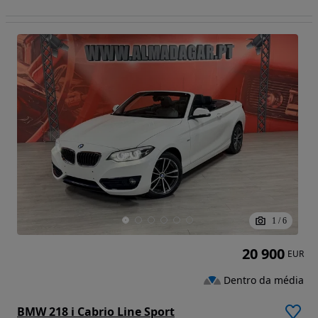
1
/
6
20 900
EUR
Dentro da média
BMW 218 i Cabrio Line Sport