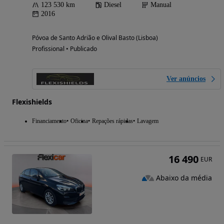
123 530 km
Diesel
Manual
2016
Póvoa de Santo Adrião e Olival Basto (Lisboa)
Profissional • Publicado
Ver anúncios
Flexishields
Financiamento
Oficina
Repações rápidas
Lavagem
16 490
EUR
Abaixo da média