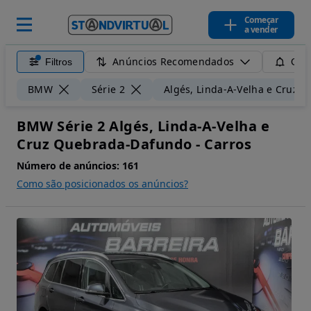
Começar
a vender
Anúncios Recomendados
Filtros
Guar
BMW
Série 2
Algés, Linda-A-Velha e Cruz
BMW Série 2 Algés, Linda-A-Velha e
Cruz Quebrada-Dafundo - Carros
Número de anúncios:
161
Como são posicionados os anúncios?