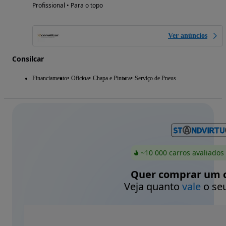
Profissional • Para o topo
Ver anúncios
Consilcar
Financiamento
Oficina
Chapa e Pintura
Serviço de Pneus
~10 000 carros avaliados
Quer comprar um c
Veja quanto
vale
o seu