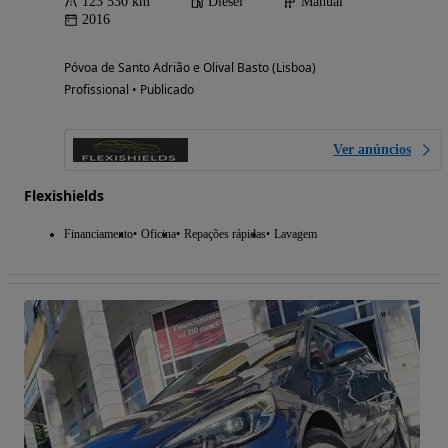
123 530 km
Diesel
Manual
2016
Póvoa de Santo Adrião e Olival Basto (Lisboa)
Profissional • Publicado
Ver anúncios
Flexishields
Financiamento
Oficina
Repações rápidas
Lavagem