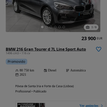
1
/
6
23 900
EUR
BMW 216 Gran Tourer d 7L Line Sport Auto
1496 cm3 • 116 cv
Promovido
80 750 km
Diesel
Automática
2021
Póvoa de Santa Iria e Forte da Casa (Lisboa)
Profissional • Publicado
Ver anúncios