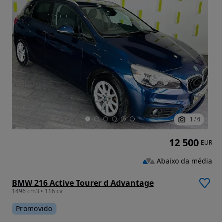
1
/
6
12 500
EUR
Abaixo da média
BMW 216 Active Tourer d Advantage
1496 cm3 • 116 cv
Promovido