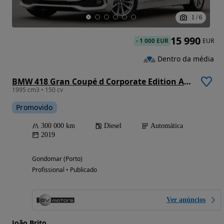
1
/
6
15 990
-
1 000 EUR
EUR
Dentro da média
BMW 418 Gran Coupé d Corporate Edition Auto
1995 cm3 • 150 cv
Promovido
300 000 km
Diesel
Automática
2019
Gondomar (Porto)
Profissional • Publicado
Ver anúncios
João Brito