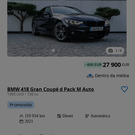
1
/
6
27 900
-
600 EUR
EUR
Dentro da média
BMW 418 Gran Coupé d Pack M Auto
1995 cm3 • 150 cv
Promovido
119 934 km
Diesel
Automática
2021