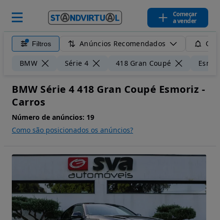
Começar
a vender
Anúncios Recomendados
Filtros
Guar
BMW
Série 4
418 Gran Coupé
Esmor
BMW Série 4 418 Gran Coupé Esmoriz -
Carros
Número de anúncios:
19
Como são posicionados os anúncios?