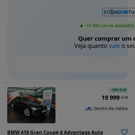
~10 000 carros avaliados
Quer comprar um c
Veja quanto
vale
o seu
-
300 EUR
19 999
EUR
Dentro da média
BMW 418 Gran Coupé d Advantage Auto