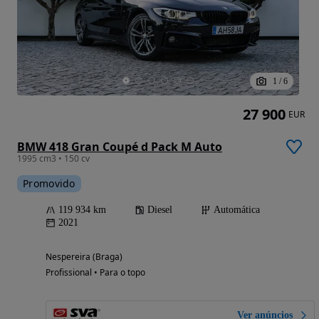
1
/
6
27 900
EUR
BMW 418 Gran Coupé d Pack M Auto
1995 cm3 • 150 cv
Promovido
119 934 km
Diesel
Automática
2021
Nespereira (Braga)
Profissional • Para o topo
Ver anúncios