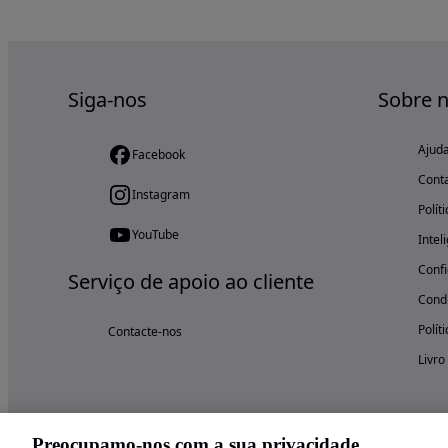
Siga-nos
Sobre 
Ajud
Facebook
Cont
Instagram
Polít
YouTube
Intel
Confi
Serviço de apoio ao cliente
Condi
Polít
Contacte-nos
Livro
Preocupamo-nos com a sua privacidade