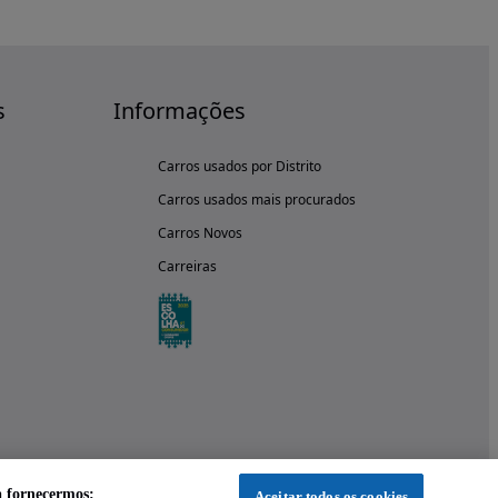
s
Informações
Carros usados por Distrito
Carros usados mais procurados
Carros Novos
Carreiras
a fornecermos:
Aceitar todos os cookies