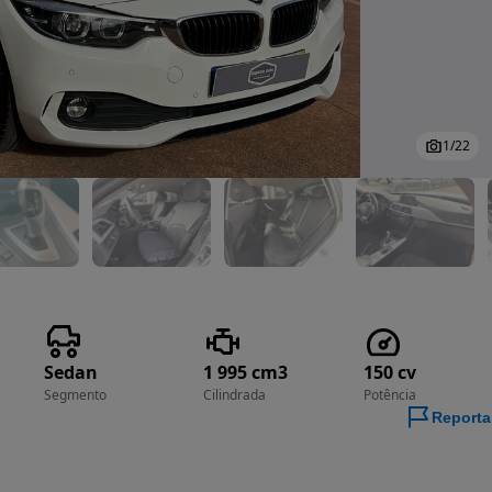
1
/
22
Sedan
1 995 cm3
150 cv
Segmento
Cilindrada
Potência
Reporta