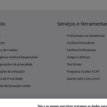
nós
Serviços e ferramenta
a
Profissionais no Standvirtual
acto
Tarifário Particulares
ica de Cookies
Tarifário Profissionais
igência Artificial Responsável
Artigos e Notícias
gurações de privacidade
Test Drives
ções de Utilização
Programa Usados ACAP
ica de Privacidade
Quanto vale o seu carro?
 de Reclamações online
Nós e os nossos parceiros tratamos os dados par