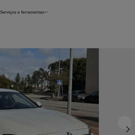
Serviços e ferramentas
Financiamento
Avaliar o meu carro
iamento
Serviço de check-up
Histórico do veículo
Notícias e artigos