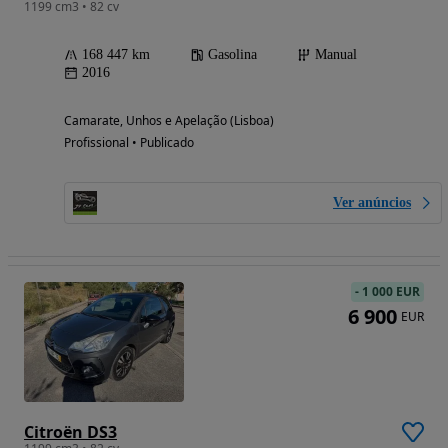
1199 cm3 • 82 cv
168 447 km
Gasolina
Manual
2016
Camarate, Unhos e Apelação (Lisboa)
Profissional • Publicado
Ver anúncios
-
1 000 EUR
6 900
EUR
Citroën DS3