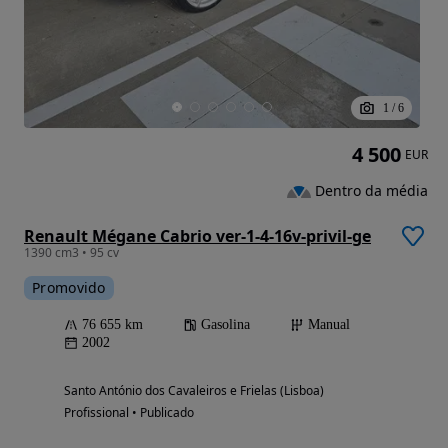
1
/
6
4 500
EUR
Dentro da média
Renault Mégane Cabrio ver-1-4-16v-privil-ge
1390 cm3 • 95 cv
Promovido
76 655 km
Gasolina
Manual
2002
Santo António dos Cavaleiros e Frielas (Lisboa)
Profissional • Publicado