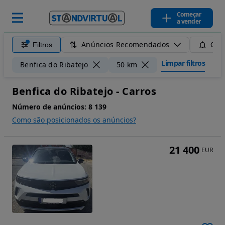
Começar
a vender
Anúncios Recomendados
Filtros
Guar
Limpar filtros
Benfica do Ribatejo
50 km
Benfica do Ribatejo - Carros
Número de anúncios:
8 139
Como são posicionados os anúncios?
21 400
EUR