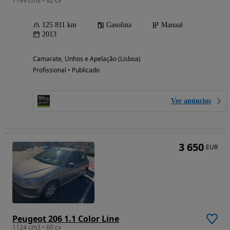
1199 cm3 • 82 cv
125 811 km
Gasolina
Manual
2013
Camarate, Unhos e Apelação (Lisboa)
Profissional • Publicado
Ver anúncios
3 650
EUR
Peugeot 206 1.1 Color Line
1124 cm3 • 60 cv