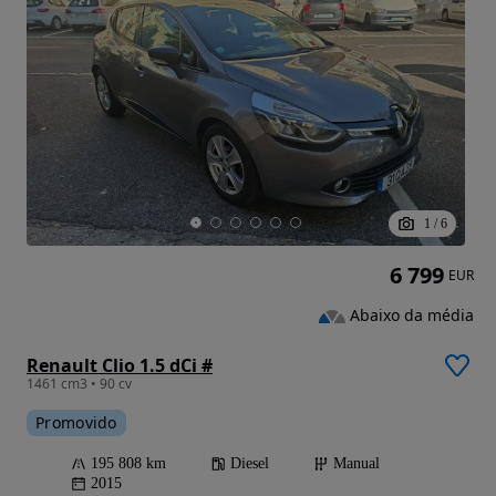
1
/
6
6 799
EUR
Abaixo da média
Renault Clio 1.5 dCi #
1461 cm3 • 90 cv
Promovido
195 808 km
Diesel
Manual
2015