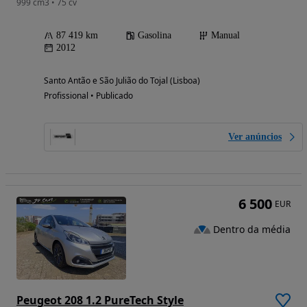
999 cm3 • 75 cv
87 419 km
Gasolina
Manual
2012
Santo Antão e São Julião do Tojal (Lisboa)
Profissional • Publicado
Ver anúncios
6 500
EUR
Dentro da média
Peugeot 208 1.2 PureTech Style