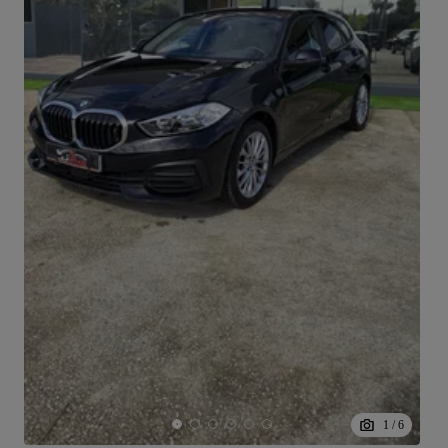
1
/
6