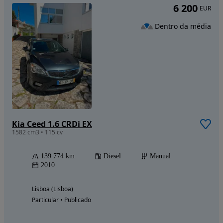
6 200
EUR
Dentro da média
Kia Ceed 1.6 CRDi EX
1582 cm3 • 115 cv
139 774 km
Diesel
Manual
2010
Lisboa (Lisboa)
Particular • Publicado