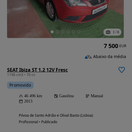
1
/
6
7 500
EUR
Abaixo da média
SEAT Ibiza ST 1.2 12V Fresc
1198 cm3 • 70 cv
Promovido
46 496 km
Gasolina
Manual
2013
Póvoa de Santo Adrião e Olival Basto (Lisboa)
Profissional • Publicado