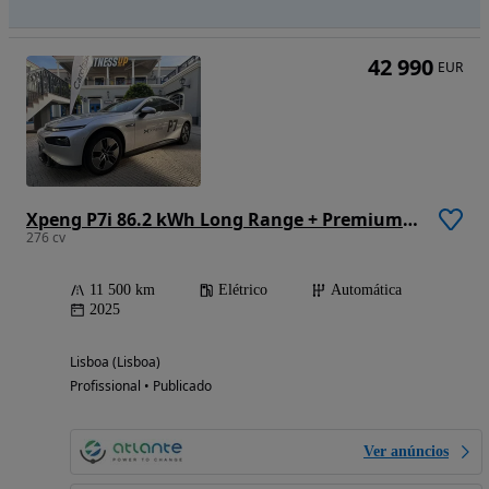
42 990
EUR
Xpeng P7i 86.2 kWh Long Range + Premium Cockpit
276 cv
11 500 km
Elétrico
Automática
2025
Lisboa (Lisboa)
Profissional • Publicado
Ver anúncios