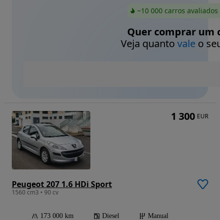
~10 000 carros avaliados
Quer comprar um c
Veja quanto
vale
o seu
1 300
EUR
Peugeot 207 1.6 HDi Sport
1560 cm3 • 90 cv
173 000 km
Diesel
Manual