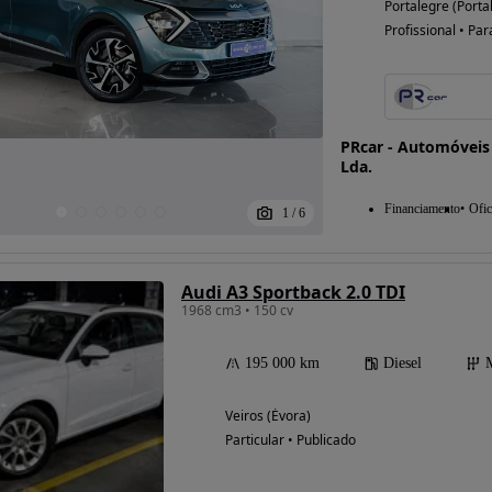
Portalegre (Porta
Profissional • Par
Possibilidade de
financiamento
PRcar - Automóveis
Lda.
Financiamento
Ofic
1
/
6
Audi A3 Sportback 2.0 TDI
1968 cm3 • 150 cv
195 000 km
Diesel
Veiros (Évora)
Particular • Publicado