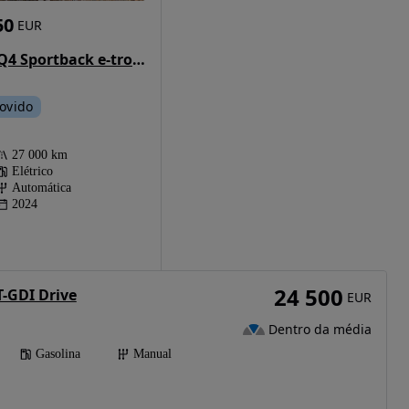
50
EUR
Audi Q4 Sportback e-tron 45 82 kWh SE Business Plus
ovido
27 000 km
Elétrico
Automática
2024
24 500
T-GDI Drive
EUR
Dentro da média
Gasolina
Manual