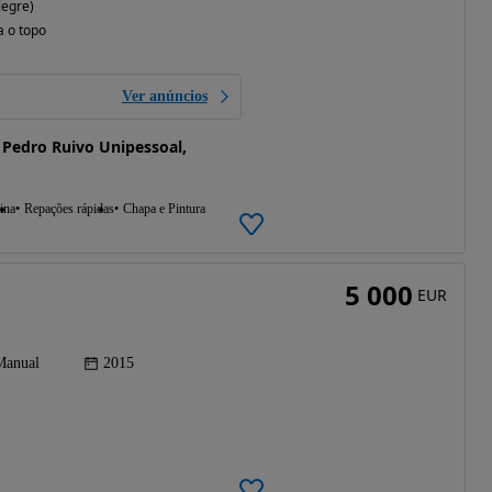
legre)
a o topo
Ver anúncios
 Pedro Ruivo Unipessoal,
ina
Repações rápidas
Chapa e Pintura
5 000
EUR
Manual
2015