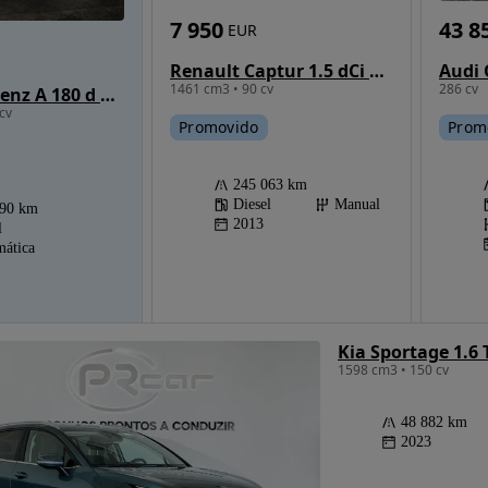
7 950
43 8
EUR
Renault Captur 1.5 dCi Sport
1461 cm3 • 90 cv
286 cv
Mercedes-Benz A 180 d 7G-DCT Style
cv
Promovido
Prom
245 063 km
Diesel
Manual
390 km
2013
l
ática
Kia Sportage 1.6 
1598 cm3 • 150 cv
48 882 km
2023