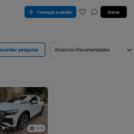
Começar a vender
Entrar
Guardar pesquisa
1
/
6