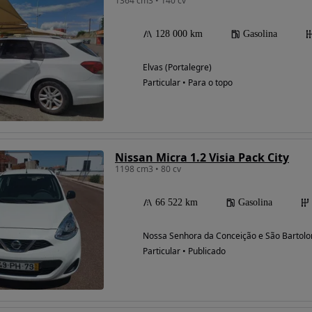
1364 cm3 • 140 cv
128 000 km
Gasolina
Elvas (Portalegre)
Particular • Para o topo
Nissan Micra 1.2 Visia Pack City
1198 cm3 • 80 cv
66 522 km
Gasolina
Nossa Senhora da Conceição e São Bartolo
Particular • Publicado