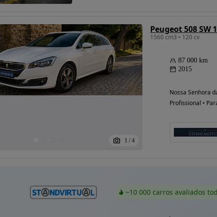
Peugeot 508 SW 1
1560 cm3 • 120 cv
87 000 km
2015
Nossa Senhora da
Profissional • Par
1
/
4
~10 000 carros avaliados to