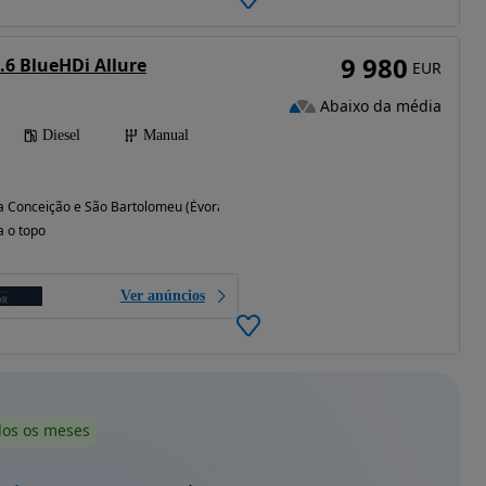
9 980
.6 BlueHDi Allure
EUR
Abaixo da média
Diesel
Manual
 Conceição e São Bartolomeu (Évora)
a o topo
Ver anúncios
dos os meses