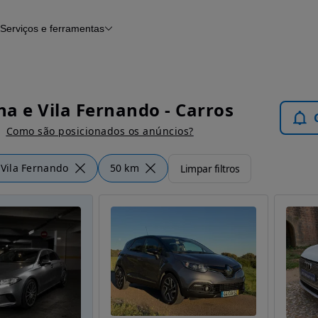
Serviços e ferramentas
Financiamento
Avaliar o meu carro
iamento
Serviço de check-up
Histórico do veículo
Notícias e artigos
a e Vila Fernando - Carros
Como são posicionados os anúncios?
Vila Fernando
50 km
Limpar filtros