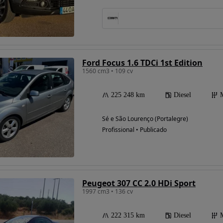
Ford Focus 1.6 TDCi 1st Edition
1560 cm3 • 109 cv
225 248 km
Diesel
Sé e São Lourenço (Portalegre)
Profissional • Publicado
Peugeot 307 CC 2.0 HDi Sport
1997 cm3 • 136 cv
222 315 km
Diesel