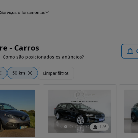
Serviços e ferramentas
Financiamento
Avaliar o meu carro
iamento
Serviço de check-up
Histórico do veículo
Notícias e artigos
re - Carros
Como são posicionados os anúncios?
50 km
Limpar filtros
1
/
6