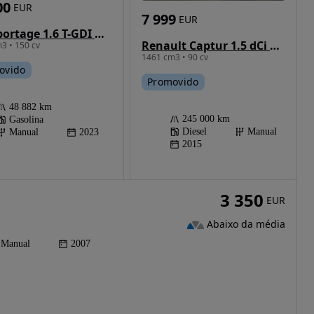
00
EUR
7 999
EUR
Kia Sportage 1.6 T-GDI Drive
Renault Captur 1.5 dCi Exclusive
3 • 150 cv
1461 cm3 • 90 cv
ovido
Promovido
48 882 km
245 000 km
Gasolina
Diesel
Manual
Manual
2023
2015
3 350
EUR
Abaixo da média
Manual
2007