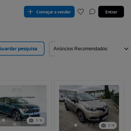
Começar a vender
Entrar
Guardar pesquisa
1
/
6
1
/
6