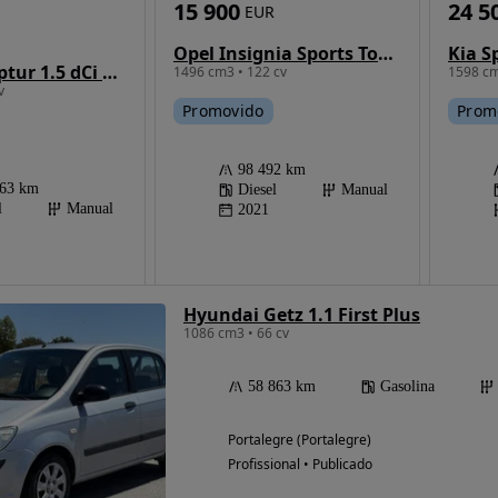
15 900
24 5
EUR
Opel Insignia Sports Tourer 1.5 D Business Edition
Renault Captur 1.5 dCi Sport
1496 cm3 • 122 cv
1598 cm
v
Promovido
Prom
98 492 km
063 km
Diesel
Manual
l
Manual
2021
Hyundai Getz 1.1 First Plus
1086 cm3 • 66 cv
58 863 km
Gasolina
Portalegre (Portalegre)
Profissional • Publicado