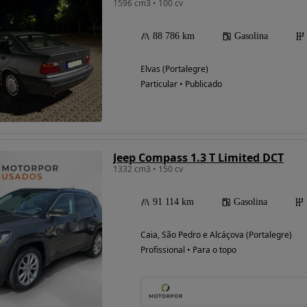
1596 cm3 • 100 cv
88 786 km
Gasolina
Elvas (Portalegre)
Particular • Publicado
Jeep Compass 1.3 T Limited DCT
1332 cm3 • 150 cv
91 114 km
Gasolina
Caia, São Pedro e Alcáçova (Portalegre)
Profissional • Para o topo