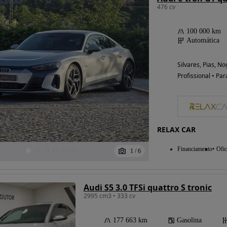
476 cv
100 000 km
Automática
Silvares, Pias, N
Profissional • Par
RELAX CAR
Financiamento
Ofic
1
/
6
Audi S5 3.0 TFSi quattro S tronic
2995 cm3 • 333 cv
177 663 km
Gasolina