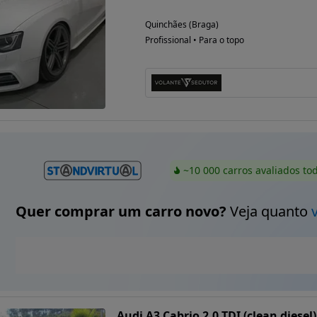
Quinchães (Braga)
Profissional • Para o topo
~10 000 carros avaliados to
Quer comprar um carro novo?
Veja quanto
Audi A3 Cabrio 2.0 TDI (clean diesel