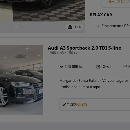
RELAX CAR
Financiamento
Ofic
1
/
6
Audi A3 Sportback 2.0 TDI S-line
1968 cm3 • 150 cv
146 000 km
Diesel
Margaride (Santa Eulália), Várzea, Lagares,
Profissional • Para o topo