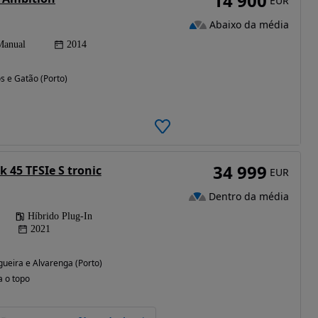
14 900
EUR
Abaixo da média
Manual
2014
s e Gatão (Porto)
34 999
 45 TFSIe S tronic
EUR
Dentro da média
Híbrido Plug-In
2021
ogueira e Alvarenga (Porto)
a o topo