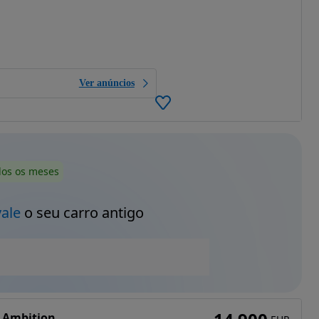
Ver anúncios
dos os meses
vale
o seu carro antigo
) Ambition