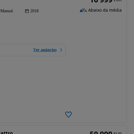
Abaixo da média
Manual
2018
Ver anúncios
50 999
uattro
EUR