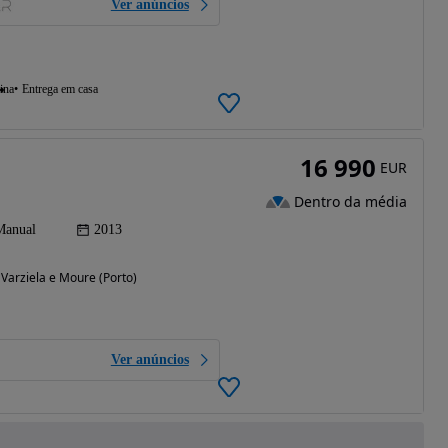
Ver anúncios
ina
Entrega em casa
16 990
EUR
Dentro da média
Manual
2013
 Varziela e Moure (Porto)
Ver anúncios