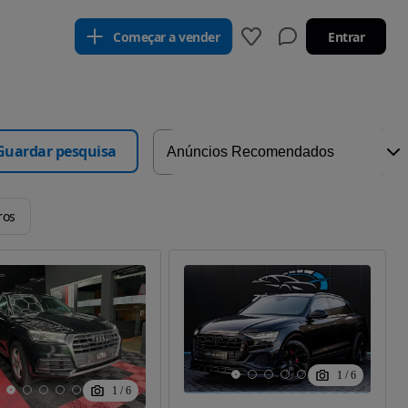
Começar a vender
Entrar
Guardar pesquisa
ros
1
/
6
1
/
6