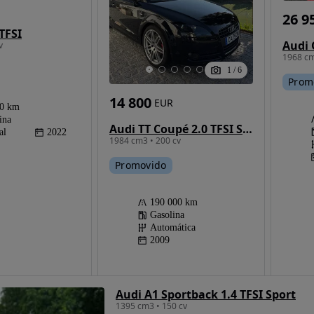
26 9
TFSI
v
1968 cm
1
/
6
Prom
14 800
EUR
50 km
ina
Audi TT Coupé 2.0 TFSI S tronic
al
2022
1984 cm3 • 200 cv
Promovido
190 000 km
Gasolina
Automática
2009
Audi A1 Sportback 1.4 TFSI Sport
1395 cm3 • 150 cv