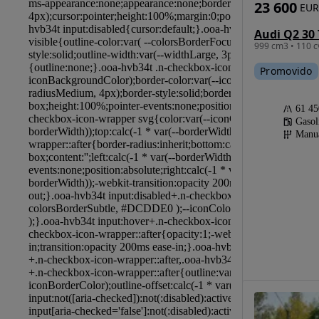
23 600
EUR
Audi Q2 30 
999 cm3 • 110 c
Promovido
61 4
Gasol
Manu