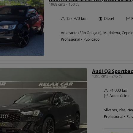
1968 cm3 • 150 cv
157 970 km
Diesel
Amarante (São Gonçalo), Madalena, Cepelo
Profissional • Publicado
Audi Q3 Sportback
1395 cm3 • 245 cv
74 000 km
Automática
Silvares, Pias, N
Profissional • Par