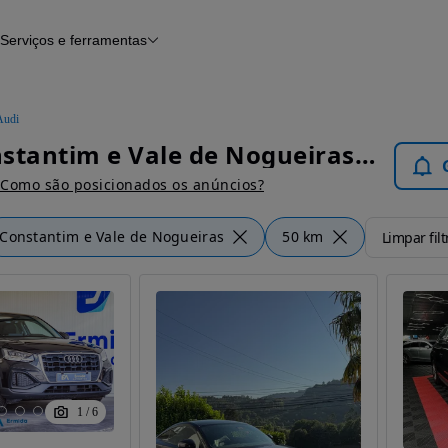
Serviços e ferramentas
Financiamento
Avaliar o meu carro
iamento
Serviço de check-up
Histórico do veículo
Audi
Notícias e artigos
Audi Constantim e Vale de Nogueiras - Carros
Como são posicionados os anúncios?
Constantim e Vale de Nogueiras
50 km
Limpar filt
1
/
6