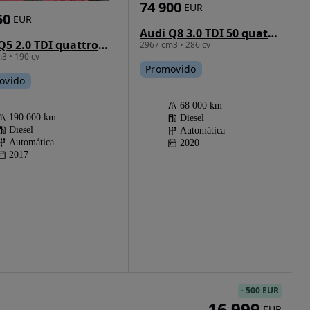
74 900
EUR
50
EUR
Audi Q8 3.0 TDI 50 quattro Tiptronic
Audi Q5 2.0 TDI quattro Sport S-tronic
2967 cm3 • 286 cv
3 • 190 cv
Promovido
ovido
68 000 km
190 000 km
Diesel
Diesel
Automática
Automática
2020
2017
-
500 EUR
16 999
EUR