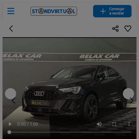
Começar
a vender