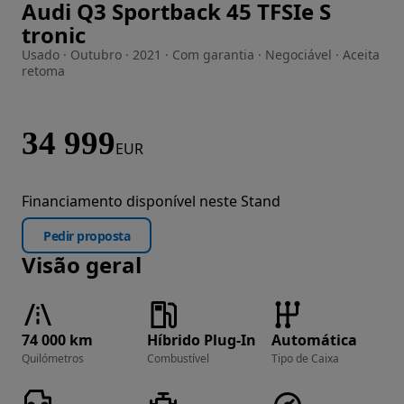
Audi Q3 Sportback 45 TFSIe S
Imagem 1 de 23
tronic
Usado · Outubro · 2021 · Com garantia · Negociável · Aceita
retoma
34 999
EUR
Financiamento disponível neste Stand
Pedir proposta
Visão geral
74 000 km
Híbrido Plug-In
Automática
Quilómetros
Combustível
Tipo de Caixa