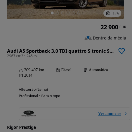
1
/
6
22 900
EUR
Dentro da média
Audi A5 Sportback 3.0 TDI quattro S tronic S-line
2967 cm3 • 245 cv
209 497 km
Diesel
Automática
2014
Alfeizerão (Leiria)
Profissional • Para o topo
Ver anúncios
Rigor Prestige