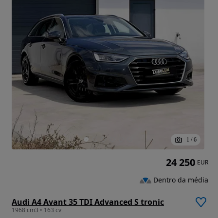
1
/
6
24 250
EUR
Dentro da média
Audi A4 Avant 35 TDI Advanced S tronic
1968 cm3 • 163 cv