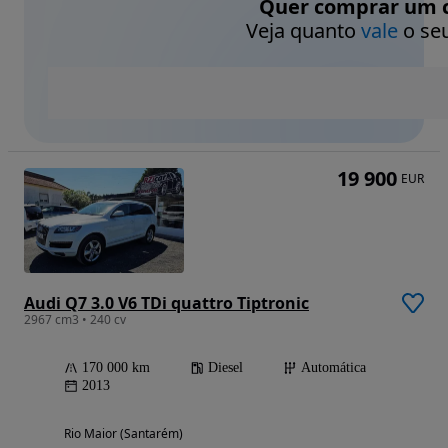
Quer comprar um c
Veja quanto
vale
o seu
19 900
EUR
Audi Q7 3.0 V6 TDi quattro Tiptronic
2967 cm3 • 240 cv
170 000 km
Diesel
Automática
2013
Rio Maior (Santarém)