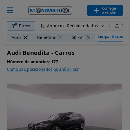
Começar
a vender
Anúncios Recomendados
Filtros
Guar
Limpar filtros
Audi
Benedita
50 km
Audi Benedita - Carros
Número de anúncios:
177
Como são posicionados os anúncios?