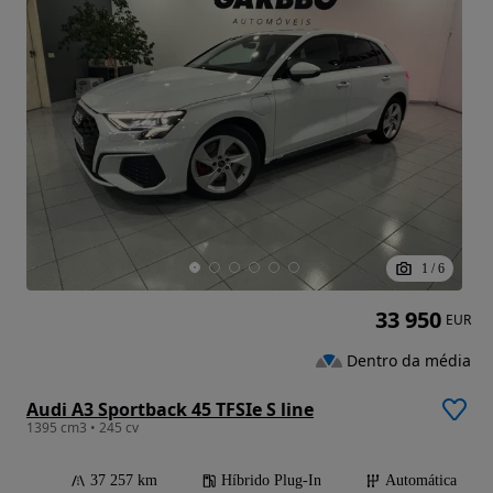
1
/
6
33 950
EUR
Dentro da média
Audi A3 Sportback 45 TFSIe S line
1395 cm3 • 245 cv
37 257 km
Híbrido Plug-In
Automática