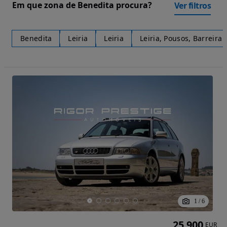
Em que zona de Benedita procura?
Ver filtros
Benedita
Leiria
Leiria
Leiria, Pousos, Barreira 
1
/
6
25 900
EUR