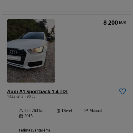
8 200
EUR
Audi A1 Sportback 1.4 TDI
1422 cm3 • 90 cv
225 763 km
Diesel
Manual
2015
Fátima (Santarém)