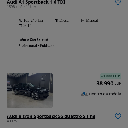
Audi A1 Sportback 1.6 TDI
1598 cm3 • 116 cv
163 243 km
Diesel
Manual
2014
Fátima (Santarém)
Profissional • Publicado
-
1 000 EUR
38 990
EUR
Dentro da média
Audi e-tron Sportback 55 quattro S line
408 cv