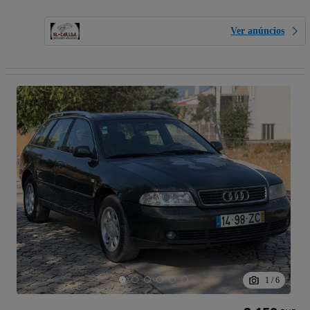
Ver anúncios
1
/
6