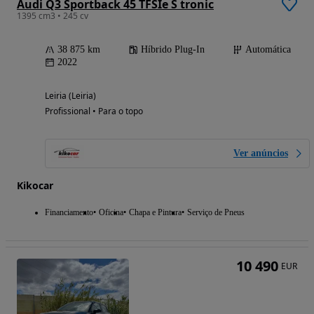
Audi Q3 Sportback 45 TFSIe S tronic
1395 cm3 • 245 cv
38 875 km
Híbrido Plug-In
Automática
2022
Leiria (Leiria)
Profissional • Para o topo
Ver anúncios
Kikocar
Financiamento
Oficina
Chapa e Pintura
Serviço de Pneus
10 490
EUR