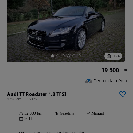
1
/
6
19 500
EUR
Dentro da média
Audi TT Roadster 1.8 TFSI
1798 cm3 • 160 cv
52 000 km
Gasolina
Manual
2011
Souto da Carpalhosa e Ortigosa (Leiria)