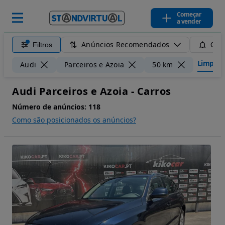
Começar
a vender
Anúncios Recomendados
Filtros
Guar
Limpar f
Audi
Parceiros e Azoia
50 km
Audi Parceiros e Azoia - Carros
Número de anúncios:
118
Como são posicionados os anúncios?