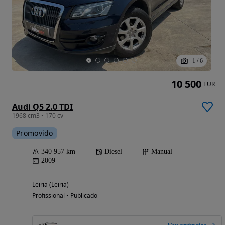
1
/
6
10 500
EUR
Audi Q5 2.0 TDI
1968 cm3 • 170 cv
Promovido
340 957 km
Diesel
Manual
2009
Leiria (Leiria)
Profissional • Publicado