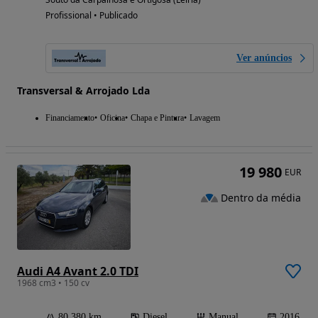
Profissional • Publicado
Ver anúncios
Transversal & Arrojado Lda
Financiamento
Oficina
Chapa e Pintura
Lavagem
19 980
EUR
Dentro da média
Audi A4 Avant 2.0 TDI
1968 cm3 • 150 cv
80 380 km
Diesel
Manual
2016