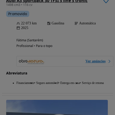
Audi A3 Sportback 30 TFSI S line S tronic
1498 cm3 • 116 cv
Promovido
22 073 km
Gasolina
Automática
2025
Fátima (Santarém)
Profissional • Para o topo
Ver anúncios
Abreviatura
Financiamento
Seguro automóvel
Entrega em casa
Serviço de retoma