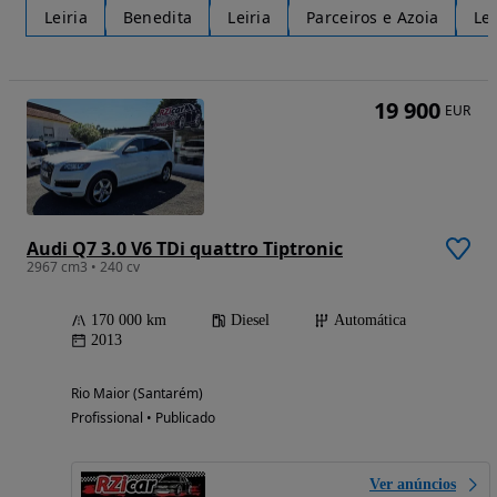
Leiria
Benedita
Leiria
Parceiros e Azoia
Lei
19 900
EUR
Audi Q7 3.0 V6 TDi quattro Tiptronic
2967 cm3 • 240 cv
170 000 km
Diesel
Automática
2013
Rio Maior (Santarém)
Profissional • Publicado
Ver anúncios