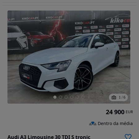
1
/
6
24 900
EUR
Dentro da média
Audi A3 Limousine 30 TDI S tronic