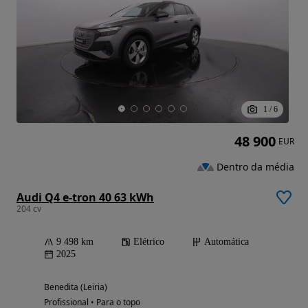
1
/
6
48 900
EUR
Dentro da média
Audi Q4 e-tron 40 63 kWh
204 cv
9 498 km
Elétrico
Automática
2025
Benedita (Leiria)
Profissional • Para o topo