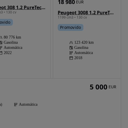
18 980
EUR
Peugeot 308 1.2 PureTech GT EAT8
Peugeot 3008 1.2 PureTech Allure EAT6
3 • 130 cv
1199 cm3 • 130 cv
ovido
Promovido
80 776 km
Gasolina
123 420 km
Automática
Gasolina
2022
Automática
2018
5 000
EUR
a)
Automática