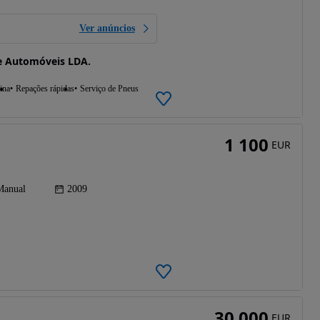
Ver anúncios
e Automóveis LDA.
ina
Repações rápidas
Serviço de Pneus
1 100
EUR
Manual
2009
30 000
EUR