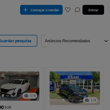
Começar a vender
Entrar
Guardar pesquisa
1
/
6
1
/
6
90
EUR