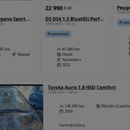
22 990
EUR
1199 cm
Renault Mégane Sport Tourer 1.5 dCi Bose Edition SS
DS DS4 1.5 BlueHDi Performance Line EAT8
Prom
cv
1499 cm3 • 130 cv
Promovido
182 km
85 000 km
l
Manual
Diesel
Automática
2022
Toyota Auris 1.8 HSD Comfort
1798 cm3 • 136 cv
146 000 km
Híbrido (Gasolin
2016
Portimão (Faro)