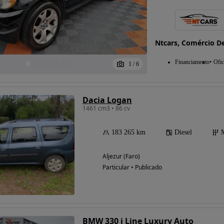
Ntcars, Comércio D
Financiamento
Ofic
1
/
6
Dacia Logan
1461 cm3 • 86 cv
183 265 km
Diesel
Aljezur (Faro)
Particular • Publicado
BMW 330 i Line Luxury Auto