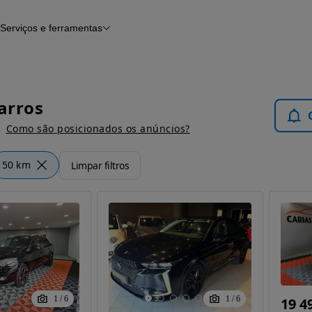
Serviços e ferramentas
Financiamento
Avaliar o meu carro
iamento
Serviço de check-up
Histórico do veículo
Notícias e artigos
Carros
Como são posicionados os anúncios?
50 km
Limpar filtros
1
/
6
1
/
6
19 4