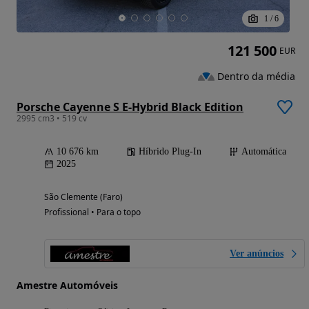
1
/
6
121 500
EUR
Dentro da média
Porsche Cayenne S E-Hybrid Black Edition
2995 cm3 • 519 cv
10 676 km
Híbrido Plug-In
Automática
2025
São Clemente (Faro)
Profissional • Para o topo
Ver anúncios
Amestre Automóveis