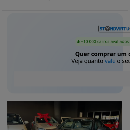
~10 000 carros avaliados
Quer comprar um c
Veja quanto
vale
o seu