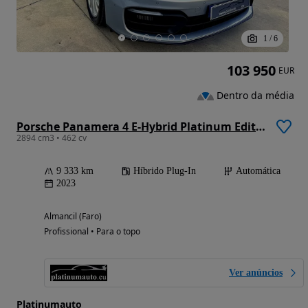
1
/
6
103 950
EUR
Dentro da média
Porsche Panamera 4 E-Hybrid Platinum Edition
2894 cm3 • 462 cv
9 333 km
Híbrido Plug-In
Automática
2023
Almancil (Faro)
Profissional • Para o topo
Ver anúncios
Platinumauto