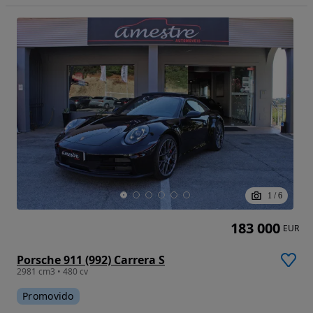
1
/
6
183 000
EUR
Porsche 911 (992) Carrera S
2981 cm3 • 480 cv
Promovido