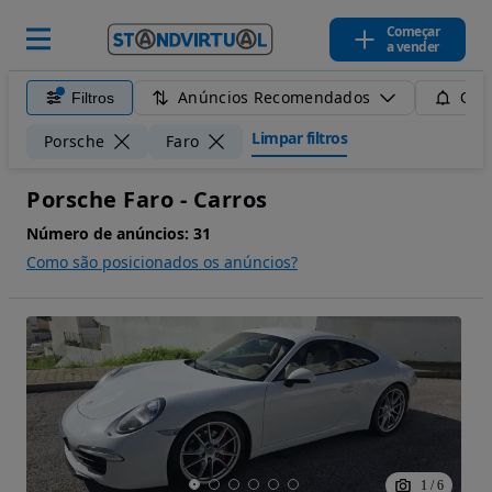
Começar
a vender
Anúncios Recomendados
Filtros
Guar
Limpar filtros
Porsche
Faro
Porsche Faro - Carros
Número de anúncios:
31
Como são posicionados os anúncios?
1
/
6