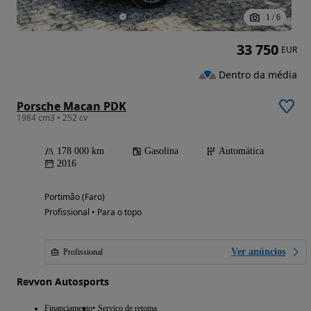
1
/
6
33 750
EUR
Dentro da média
Porsche Macan PDK
1984 cm3 • 252 cv
178 000 km
Gasolina
Automática
2016
Portimão (Faro)
Profissional • Para o topo
Ver anúncios
Profissional
Revvon Autosports
Financiamento
Serviço de retoma