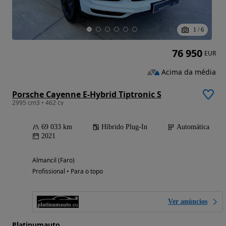
1
/
6
76 950
EUR
Acima da média
Porsche Cayenne E-Hybrid Tiptronic S
2995 cm3 • 462 cv
69 033 km
Híbrido Plug-In
Automática
2021
Almancil (Faro)
Profissional • Para o topo
Ver anúncios
Platinumauto