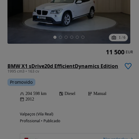
1
/
6
11 500
EUR
BMW X1 sDrive20d EfficientDynamics Edition
1995 cm3 • 163 cv
Promovido
204 598 km
Diesel
Manual
2012
Valpaços (Vila Real)
Profissional • Publicado