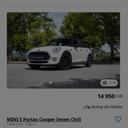
1
/
6
14 950
EUR
Acima da média
MINI 5 Portas Cooper Seven Chili
1499 cm3 • 136 cv