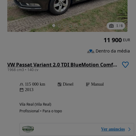
1
/
6
11 900
EUR
Dentro da média
VW Passat Variant 2.0 TDI BlueMotion Comfortline
1968 cm3 • 140 cv
115 000 km
Diesel
Manual
2013
Vila Real (Vila Real)
Profissional • Para o topo
Ver anúncios