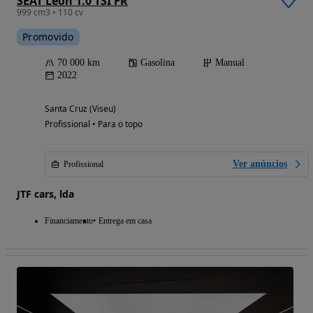
SEAT Leon 1.0 TSI FR
999 cm3 • 110 cv
Promovido
70 000 km
Gasolina
Manual
2022
Santa Cruz (Viseu)
Profissional • Para o topo
Ver anúncios
Profissional
JTF cars, lda
Financiamento
Entrega em casa