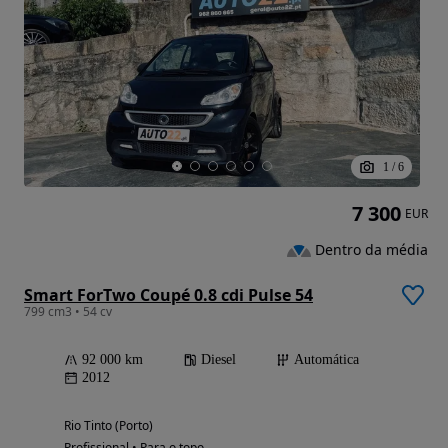
1
/
6
7 300
EUR
Dentro da média
Smart ForTwo Coupé 0.8 cdi Pulse 54
799 cm3 • 54 cv
92 000 km
Diesel
Automática
2012
Rio Tinto (Porto)
Profissional • Para o topo