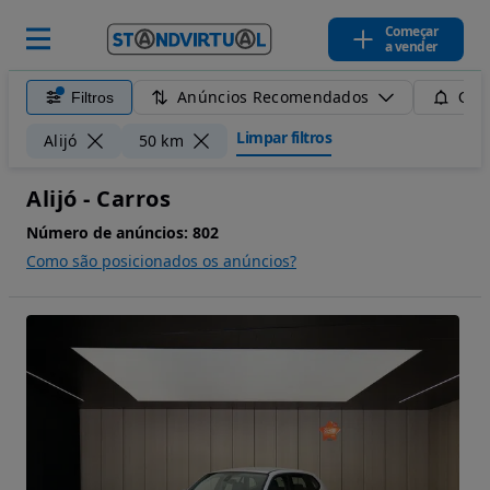
Começar
a vender
Anúncios Recomendados
Filtros
Guar
Limpar filtros
Alijó
50 km
Alijó - Carros
Número de anúncios:
802
Como são posicionados os anúncios?