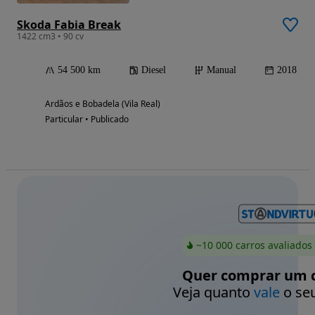
Skoda Fabia Break
1422 cm3 • 90 cv
54 500 km
Diesel
Manual
2018
Ardãos e Bobadela (Vila Real)
Particular • Publicado
~10 000 carros avaliados
Quer comprar um c
Veja quanto
vale
o seu