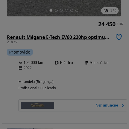
1
/
6
24 450
EUR
Renault Mégane E-Tech EV60 220hp optimum charge Techno
218 cv
Promovido
104 000 km
Elétrico
Automática
2022
Mirandela (Bragança)
Profissional • Publicado
Ver anúncios