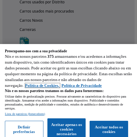
Carros usados por Distrito
Carros usados mais procurados
Carros Novos
Carreiras
Preocupamo-nos com a sua privacidade
Nós e os nossos parceiros
375
armazenamos e/ou acedemos a informações
num dispositivo, tais como identificadores únicos em cookies para tratar
dados pessoais. Pode aceitar ou gerir as suas escolhas clicando abaixo ou em
qualquer momento na página da política de privacidade. Estas escolhas serão
sinalizadas aos nossos parceiros e não afetarão os dados de
navegação.
Política de Cookies,
Política de Privacidade
Nós e os nossos parceiros tratamos os dados para fornecermos:
Experimenta a aplicação
Utilizar dados de geolocalização precisos. Procurar ativamente as características do dispositivo para
identificação. Armazenar e/ou aceder a informações num dispositivo. Publicidade e conteúdos
personalizados, medição de publicidade e conteúdos, estudos de audiência e desenvolvimento de
serviços.
Lista de parceiros (fornecedores)
Aceitar apenas os
Definir
Aceitar todos os
cookies
preferências
cookies
necessários