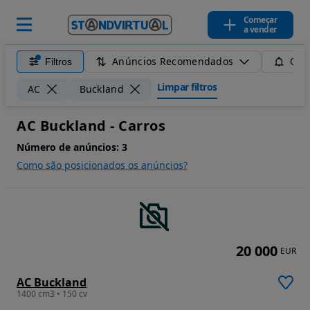
Começar
a vender
Anúncios Recomendados
Filtros
Guar
Limpar filtros
AC
Buckland
AC Buckland - Carros
Número de anúncios:
3
Como são posicionados os anúncios?
20 000
EUR
AC Buckland
1400 cm3 • 150 cv