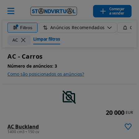
Começar
a vender
Anúncios Recomendados
Filtros
Guar
Limpar filtros
AC
AC - Carros
Número de anúncios:
3
Como são posicionados os anúncios?
20 000
EUR
AC Buckland
1400 cm3 • 150 cv