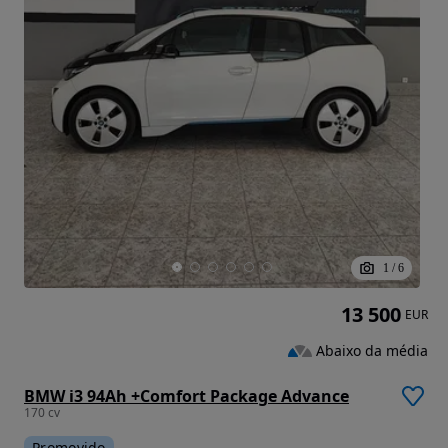
1
/
6
13 500
EUR
Abaixo da média
BMW i3 94Ah +Comfort Package Advance
170 cv
Promovido