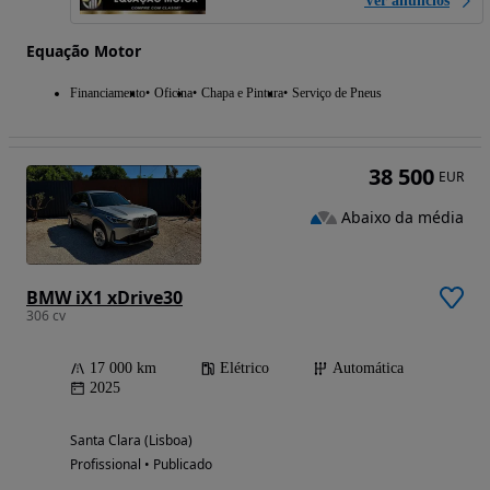
Ver anúncios
Equação Motor
Financiamento
Oficina
Chapa e Pintura
Serviço de Pneus
38 500
EUR
Abaixo da média
BMW iX1 xDrive30
306 cv
17 000 km
Elétrico
Automática
2025
Santa Clara (Lisboa)
Profissional • Publicado