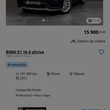
1
/
6
15 900
EUR
Dentro da média
BMW X1 16 d sDrive
1995 cm3 • 116 cv
Promovido
191 000 km
Diesel
Manual
2015
Campanhã (Porto)
Profissional • Para o topo