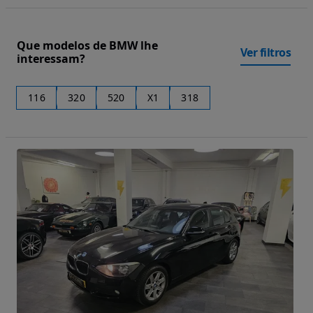
Que modelos de BMW lhe
Ver filtros
interessam?
116
320
520
X1
318