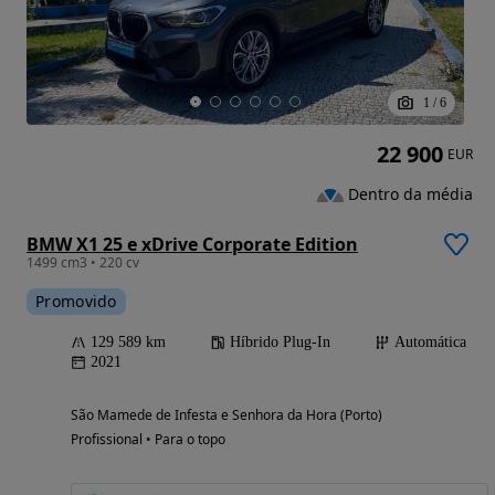
1
/
6
22 900
EUR
Dentro da média
BMW X1 25 e xDrive Corporate Edition
1499 cm3 • 220 cv
Promovido
129 589 km
Híbrido Plug-In
Automática
2021
São Mamede de Infesta e Senhora da Hora (Porto)
Profissional • Para o topo