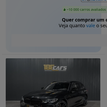
~10 000 carros avaliados
Quer comprar um c
Veja quanto
vale
o seu