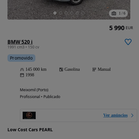
1
/
6
5 990
EUR
BMW 520 i
1991 cm3 • 150 cv
Promovido
145 000 km
Gasolina
Manual
1998
Meixomil (Porto)
Profissional • Publicado
Ver anúncios
Low Cost Cars PEARL