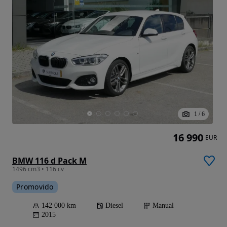
1
/
6
16 990
EUR
BMW 116 d Pack M
1496 cm3 • 116 cv
Promovido
142 000 km
Diesel
Manual
2015