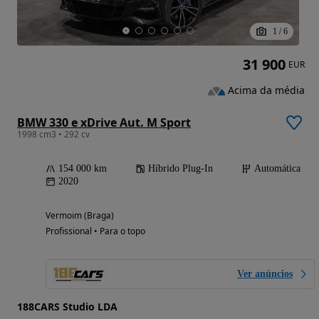
1
/
6
31 900
EUR
Acima da média
BMW 330 e xDrive Aut. M Sport
1998 cm3 • 292 cv
154 000 km
Híbrido Plug-In
Automática
2020
Vermoim (Braga)
Profissional • Para o topo
Ver anúncios
188CARS Studio LDA