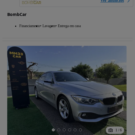
Ver anúncios
BombCar
Financiamento
Lavagem
Entrega em casa
1
/
6