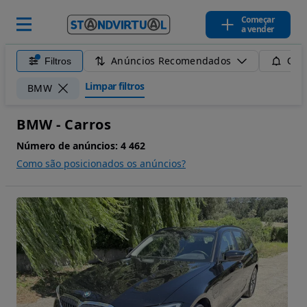
Começar
a vender
Anúncios Recomendados
Filtros
Guar
Limpar filtros
BMW
BMW - Carros
Número de anúncios:
4 462
Como são posicionados os anúncios?