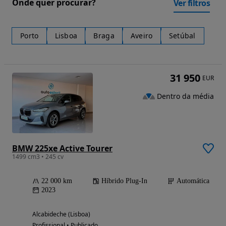
Onde quer procurar?
Ver filtros
Porto
Lisboa
Braga
Aveiro
Setúbal
31 950
EUR
Dentro da média
BMW 225xe Active Tourer
1499 cm3 • 245 cv
22 000 km
Híbrido Plug-In
Automática
2023
Alcabideche (Lisboa)
Profissional • Publicado