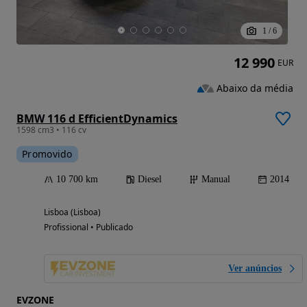
1
/
6
12 990
EUR
Abaixo da média
BMW 116 d EfficientDynamics
1598 cm3 • 116 cv
Promovido
10 700 km
Diesel
Manual
2014
Lisboa (Lisboa)
Profissional • Publicado
Ver anúncios
EVZONE