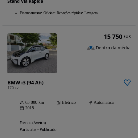
Stand Via Rápida
Financiamento
Oficina
Repações rápidas
Lavagem
15 750
EUR
Dentro da média
BMW i3 (94 Ah)
170 cv
63 000 km
Elétrico
Automática
2018
Fornos (Aveiro)
Particular • Publicado