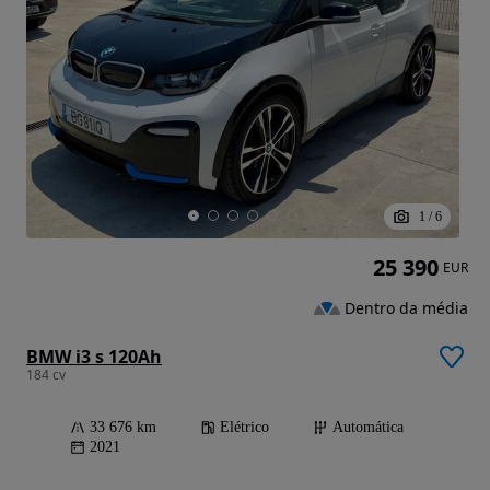
1
/
6
25 390
EUR
Dentro da média
BMW i3 s 120Ah
184 cv
33 676 km
Elétrico
Automática
2021