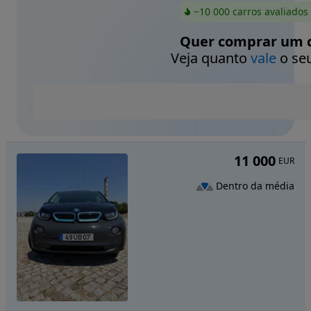
~10 000 carros avaliados
Quer comprar um c
Veja quanto
vale
o seu
11 000
EUR
Dentro da média