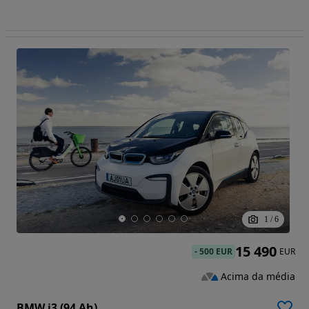
1
/
6
15 490
-
500 EUR
EUR
Acima da média
BMW i3 (94 Ah)