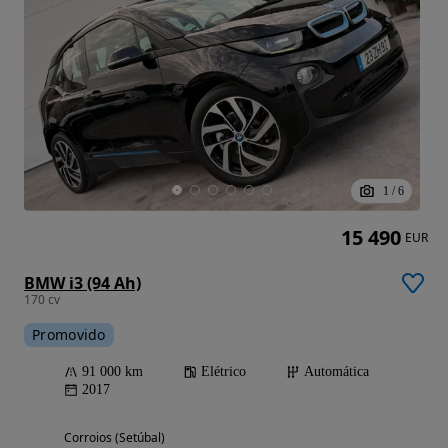
1
/
6
15 490
EUR
BMW i3 (94 Ah)
170 cv
Promovido
91 000 km
Elétrico
Automática
2017
Corroios (Setúbal)