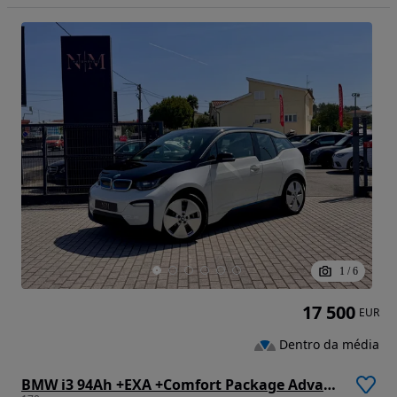
1
/
6
17 500
EUR
Dentro da média
BMW i3 94Ah +EXA +Comfort Package Advance