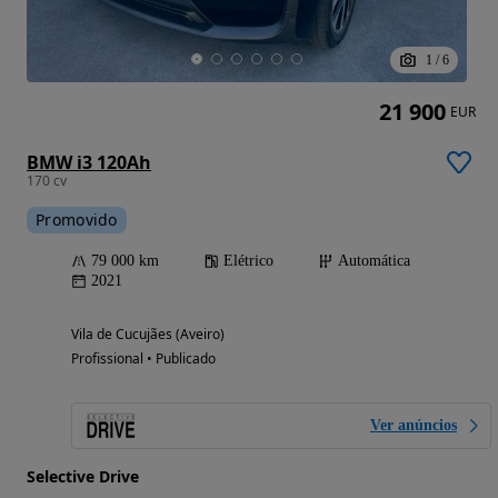
1
/
6
21 900
EUR
BMW i3 120Ah
170 cv
Promovido
79 000 km
Elétrico
Automática
2021
Vila de Cucujães (Aveiro)
Profissional • Publicado
Ver anúncios
Selective Drive