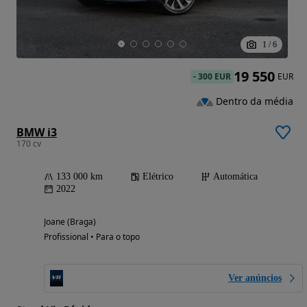
1
/
6
19 550
-
300 EUR
EUR
Dentro da média
BMW i3
170 cv
133 000 km
Elétrico
Automática
2022
Joane (Braga)
Profissional • Para o topo
Ver anúncios