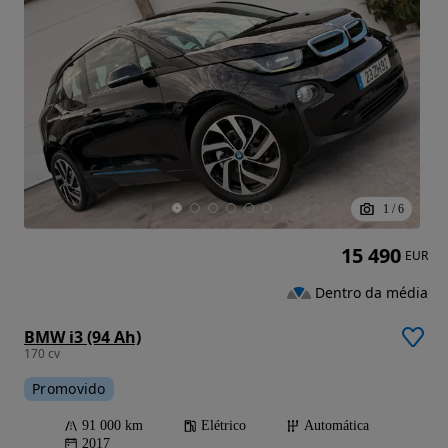
1
/
6
15 490
EUR
Dentro da média
BMW i3 (94 Ah)
170 cv
Promovido
91 000 km
Elétrico
Automática
2017