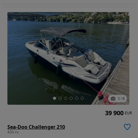
1
/
6
39 900
EUR
Sea-Doo Challenger 210
430 cv