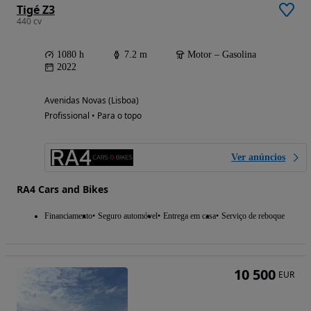
Tigé Z3
440 cv
1080 h
7.2 m
Motor – Gasolina
2022
Avenidas Novas (Lisboa)
Profissional • Para o topo
Ver anúncios
RA4 Cars and Bikes
Financiamento
Seguro automóvel
Entrega em casa
Serviço de reboque
10 500
EUR