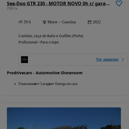
Sea-Doo GTR 230 - MOTOR NOVO 0h c/ garantia + atrelado LED
230 cv
59 h
Motor – Gasolina
2022
Custóias, Leça do Balio e Guifões (Porto)
Profissional • Para o topo
Ver anúncios
Prodrivecars - Automotive Showroom
Financiamento
Lavagem
Entrega em casa