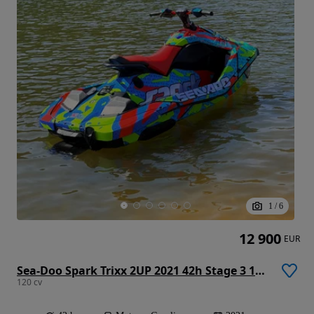
1
/
6
12 900
EUR
Sea-Doo Spark Trixx 2UP 2021 42h Stage 3 120cv Riva / Worx / Solas
120 cv