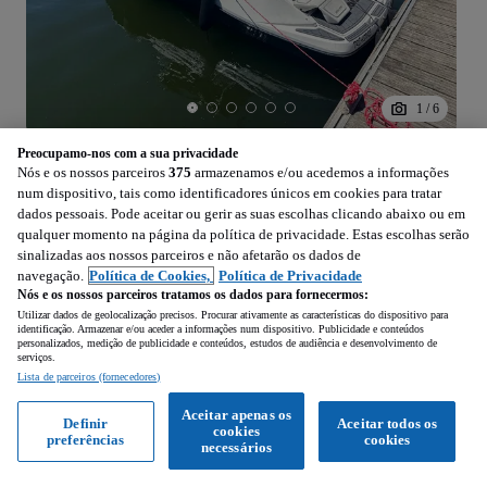
1
/
6
39 900
Preocupamo-nos com a sua privacidade
EUR
Nós e os nossos parceiros
375
armazenamos e/ou acedemos a informações
num dispositivo, tais como identificadores únicos em cookies para tratar
Sea-Doo Challenger 210
dados pessoais. Pode aceitar ou gerir as suas escolhas clicando abaixo ou em
430 cv
qualquer momento na página da política de privacidade. Estas escolhas serão
sinalizadas aos nossos parceiros e não afetarão os dados de
Promovido
navegação.
Política de Cookies,
Política de Privacidade
Nós e os nossos parceiros tratamos os dados para fornecermos:
173 h
6 m
Motor – Gasolina
Utilizar dados de geolocalização precisos. Procurar ativamente as características do dispositivo para
2011
identificação. Armazenar e/ou aceder a informações num dispositivo. Publicidade e conteúdos
personalizados, medição de publicidade e conteúdos, estudos de audiência e desenvolvimento de
serviços.
Campanhã (Porto)
Lista de parceiros (fornecedores)
Profissional • Publicado
Aceitar apenas os
Definir
Aceitar todos os
cookies
preferências
cookies
necessários
Ver anúncios