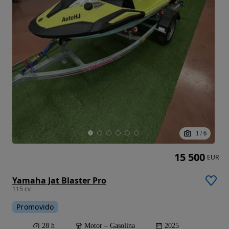
1
/
6
15 500
EUR
Yamaha Jat Blaster Pro
115 cv
Promovido
28 h
Motor – Gasolina
2025