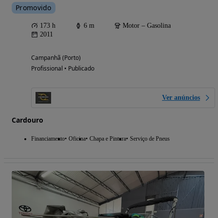
Promovido
173 h
6 m
Motor – Gasolina
2011
Campanhã (Porto)
Profissional • Publicado
Ver anúncios
Cardouro
Financiamento
Oficina
Chapa e Pintura
Serviço de Pneus