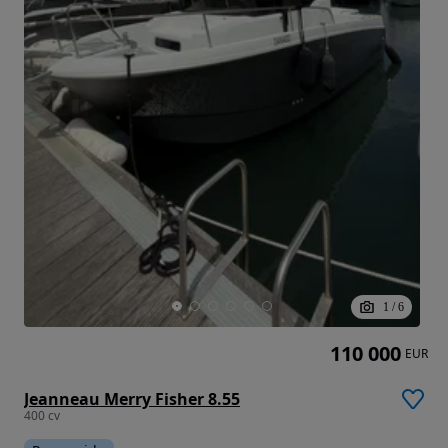
1
/
6
110 000
EUR
Jeanneau Merry Fisher 8.55
400 cv