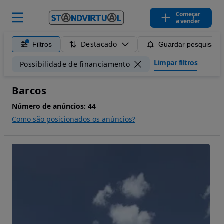
Começar
a vender
Destacado
Filtros
Guardar pesquisa
Limpar filtros
Possibilidade de financiamento
Barcos
Número de anúncios:
44
Como são posicionados os anúncios?