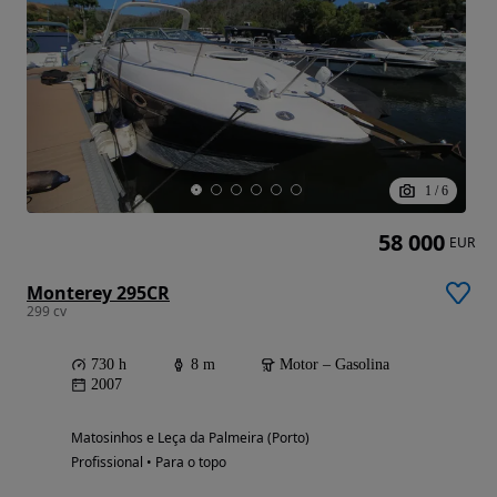
1
/
6
58 000
EUR
Monterey 295CR
299 cv
730 h
8 m
Motor – Gasolina
2007
Matosinhos e Leça da Palmeira (Porto)
Profissional • Para o topo