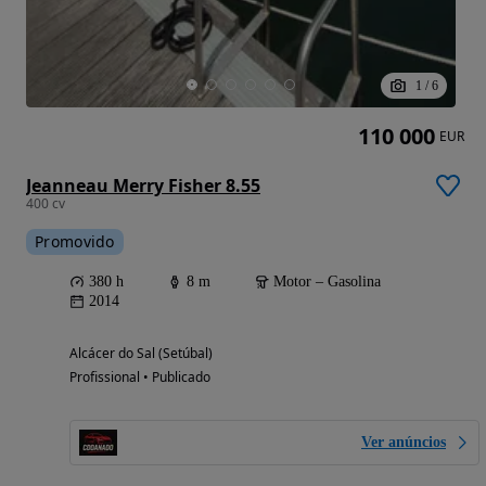
1
/
6
110 000
EUR
Jeanneau Merry Fisher 8.55
400 cv
Promovido
380 h
8 m
Motor – Gasolina
2014
Alcácer do Sal (Setúbal)
Profissional • Publicado
Ver anúncios