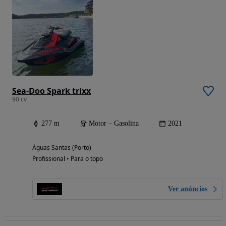
Sea-Doo Spark trixx
90 cv
277 m
Motor – Gasolina
2021
Águas Santas (Porto)
Profissional • Para o topo
Ver anúncios