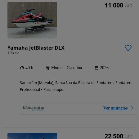
11 000
EUR
Yamaha JetBlaster DLX
100 cv
40 h
Motor – Gasolina
2026
Santarém (Marvila), Santa Iria da Ribeira de Santarém, Santarém (S
Profissional • Para o topo
Ver anúncios
22 500
EUR