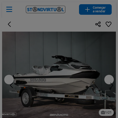
Começar
a vender
1
/
21