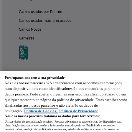
Carros usados por Distrito
Carros usados mais procurados
Carros Novos
Carreiras
Preocupamo-nos com a sua privacidade
Nós e os nossos parceiros
375
armazenamos e/ou acedemos a informações
num dispositivo, tais como identificadores únicos em cookies para tratar
dados pessoais. Pode aceitar ou gerir as suas escolhas clicando abaixo ou em
qualquer momento na página da política de privacidade. Estas escolhas serão
Experimenta a aplicação
sinalizadas aos nossos parceiros e não afetarão os dados de
navegação.
Política de Cookies,
Política de Privacidade
Nós e os nossos parceiros tratamos os dados para fornecermos:
Utilizar dados de geolocalização precisos. Procurar ativamente as características do dispositivo para
identificação. Armazenar e/ou aceder a informações num dispositivo. Publicidade e conteúdos
personalizados, medição de publicidade e conteúdos, estudos de audiência e desenvolvimento de