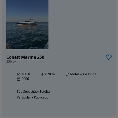
Cobalt Marine 250
350 cv
400 h
820 m
Motor – Gasolina
2006
São Sebastião (Setúbal)
Particular • Publicado