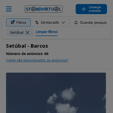
Começar
a vender
Destacado
Filtros
Guardar pesquisa
Limpar filtros
Setúbal
Setúbal - Barcos
Número de anúncios:
66
Como são posicionados os anúncios?