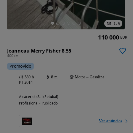
1
/
6
110 000
EUR
Jeanneau Merry Fisher 8.55
400 cv
Promovido
380 h
8 m
Motor – Gasolina
2014
Alcácer do Sal (Setúbal)
Profissional • Publicado
Ver anúncios