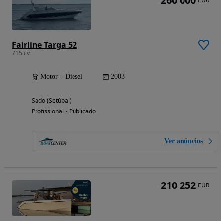
260 000
EUR
Fairline Targa 52
715 cv
Motor – Diesel
2003
Sado (Setúbal)
Profissional • Publicado
Ver anúncios
210 252
EUR