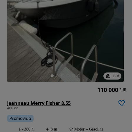
1
/
6
110 000
EUR
Jeanneau Merry Fisher 8.55
400 cv
Promovido
380 h
8 m
Motor – Gasolina