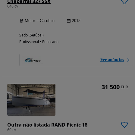
Chaparral 327 SSX
640 cv
Motor – Gasolina
2013
Sado (Setúbal)
Profissional • Publicado
Ver anúncios
31 500
EUR
Outra não listada RAND Picnic 18
60 cv