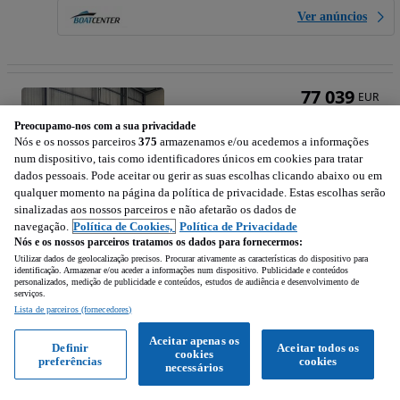
Ver anúncios
77 039
EUR
Preocupamo-nos com a sua privacidade
Nós e os nossos parceiros
375
armazenamos e/ou acedemos a informações
num dispositivo, tais como identificadores únicos em cookies para tratar
dados pessoais. Pode aceitar ou gerir as suas escolhas clicando abaixo ou em
qualquer momento na página da política de privacidade. Estas escolhas serão
sinalizadas aos nossos parceiros e não afetarão os dados de
Quicksilver Activ 705 Open
navegação.
Política de Cookies,
Política de Privacidade
200 cv
Nós e os nossos parceiros tratamos os dados para fornecermos:
Utilizar dados de geolocalização precisos. Procurar ativamente as características do dispositivo para
identificação. Armazenar e/ou aceder a informações num dispositivo. Publicidade e conteúdos
Motor – Gasolina
2026
personalizados, medição de publicidade e conteúdos, estudos de audiência e desenvolvimento de
serviços.
Lista de parceiros (fornecedores)
Sado (Setúbal)
Profissional • Publicado
Aceitar apenas os
Definir
Aceitar todos os
cookies
preferências
cookies
necessários
Ver anúncios