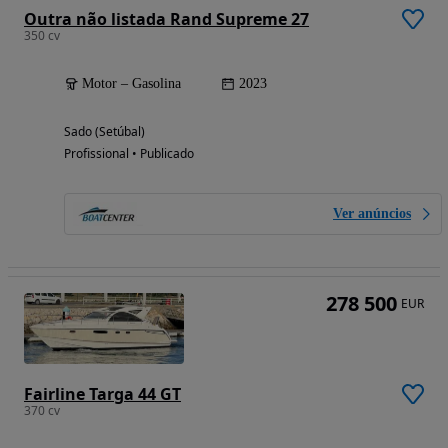
Outra não listada Rand Supreme 27
350 cv
Motor – Gasolina
2023
Sado (Setúbal)
Profissional • Publicado
Ver anúncios
278 500
EUR
Fairline Targa 44 GT
370 cv