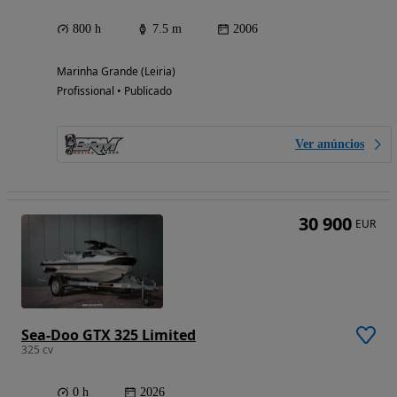
800 h
7.5 m
2006
Marinha Grande (Leiria)
Profissional • Publicado
Ver anúncios
30 900
EUR
Sea-Doo GTX 325 Limited
325 cv
0 h
2026