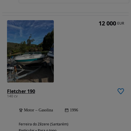
12 000
EUR
Fletcher 190
140 cv
Motor – Gasolina
1996
Ferreira do Zêzere (Santarém)
Particular • Para o topo