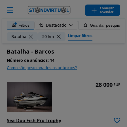
Começar
a vender
Destacado
Filtros
Guardar pesquisa
Limpar filtros
Batalha
50 km
Batalha - Barcos
Número de anúncios:
14
Como são posicionados os anúncios?
28 000
EUR
Sea-Doo Fish Pro Trophy