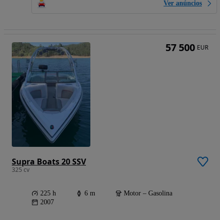
Ver anúncios
57 500
EUR
Supra Boats 20 SSV
325 cv
225 h
6 m
Motor – Gasolina
2007