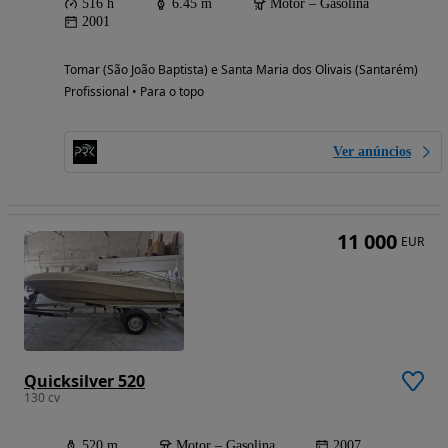
516 h
6.45 m
Motor – Gasolina
2001
Tomar (São João Baptista) e Santa Maria dos Olivais (Santarém)
Profissional • Para o topo
Ver anúncios
11 000
EUR
Quicksilver 520
130 cv
520 m
Motor – Gasolina
2007