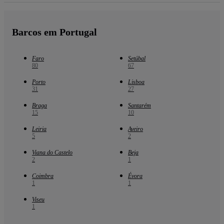
Barcos em Portugal
Faro
Setúbal
80
67
Porto
Lisboa
31
27
Braga
Santarém
15
10
Leiria
Aveiro
5
2
Viana do Castelo
Beja
2
1
Coimbra
Évora
1
1
Viseu
1