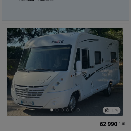
1
/
6
62 990
EUR