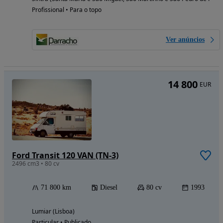
Profissional • Para o topo
Ver anúncios
14 800
EUR
Ford Transit 120 VAN (TN-3)
2496 cm3 • 80 cv
71 800 km
Diesel
80 cv
1993
Lumiar (Lisboa)
Particular • Publicado