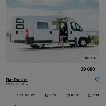
1
/
6
29 000
EUR
Fiat Ducato
1956 cm3 • 85 cv
190 000 km
Diesel
85 cv
2019