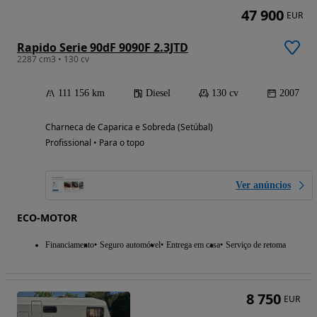
47 900
EUR
Rapido Serie 90dF 9090F 2.3JTD
2287 cm3 • 130 cv
111 156 km
Diesel
130 cv
2007
Charneca de Caparica e Sobreda (Setúbal)
Profissional • Para o topo
Ver anúncios
ECO-MOTOR
Financiamento
Seguro automóvel
Entrega em casa
Serviço de retoma
8 750
EUR