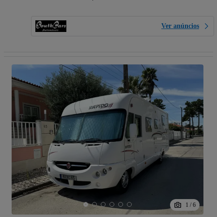
Ver anúncios
1
/
6