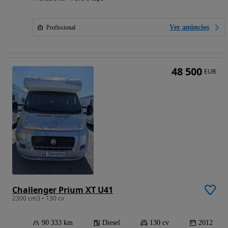
Ver anúncios
Profissional
48 500
EUR
Challenger Prium XT U41
2300 cm3 • 130 cv
90 333 km
Diesel
130 cv
2012