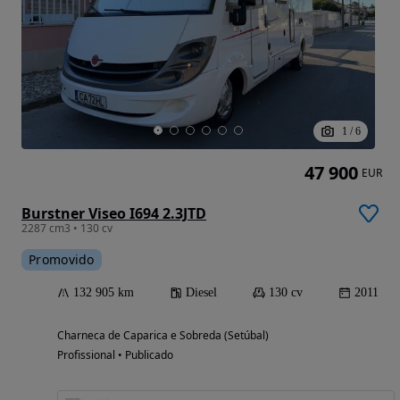
1
/
6
47 900
EUR
Burstner Viseo I694 2.3JTD
2287 cm3 • 130 cv
Promovido
132 905 km
Diesel
130 cv
2011
Charneca de Caparica e Sobreda (Setúbal)
Profissional • Publicado