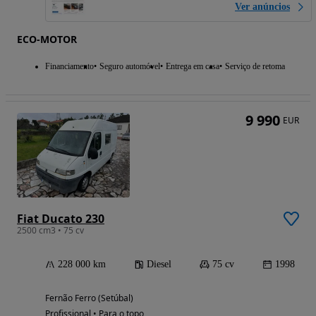
Ver anúncios
ECO-MOTOR
Financiamento
Seguro automóvel
Entrega em casa
Serviço de retoma
9 990
EUR
Fiat Ducato 230
2500 cm3 • 75 cv
228 000 km
Diesel
75 cv
1998
Fernão Ferro (Setúbal)
Profissional • Para o topo