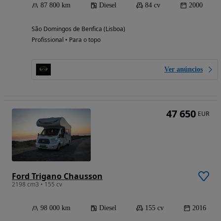
87 800 km
Diesel
84 cv
2000
São Domingos de Benfica (Lisboa)
Profissional • Para o topo
Ver anúncios
47 650
EUR
Ford Trigano Chausson
2198 cm3 • 155 cv
98 000 km
Diesel
155 cv
2016