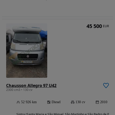
45 500
EUR
Chausson Allegro 97 U42
2300 cm3 • 130 cv
52 926 km
Diesel
130 cv
2010
Sintra (Santa Maria e São Miguel, São Martinho e São Pedro de Penaf