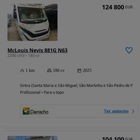
124 800
EUR
McLouis Nevis 881G N63
2200 cm3 • 180 cv
1 km
180 cv
2025
Sintra (Santa Maria e São Miguel, São Martinho e São Pedro de Penaf
Profissional • Para o topo
Ver anúncios
104 100
EUR