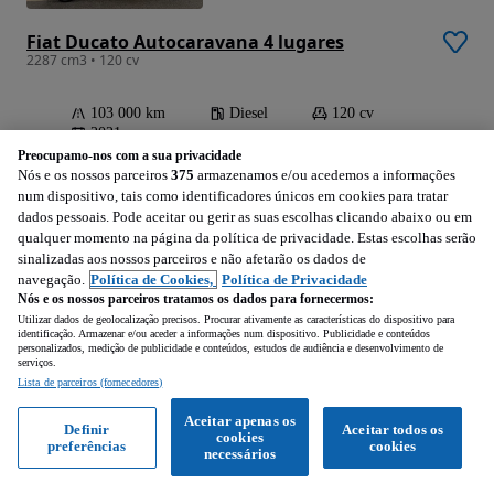
Fiat Ducato Autocaravana 4 lugares
2287 cm3 • 120 cv
103 000 km
Diesel
120 cv
2021
Preocupamo-nos com a sua privacidade
Nós e os nossos parceiros
375
armazenamos e/ou acedemos a informações
Milharado (Lisboa)
num dispositivo, tais como identificadores únicos em cookies para tratar
Profissional • Publicado
dados pessoais. Pode aceitar ou gerir as suas escolhas clicando abaixo ou em
qualquer momento na página da política de privacidade. Estas escolhas serão
sinalizadas aos nossos parceiros e não afetarão os dados de
Ver anúncios
navegação.
Política de Cookies,
Política de Privacidade
Nós e os nossos parceiros tratamos os dados para fornecermos:
Utilizar dados de geolocalização precisos. Procurar ativamente as características do dispositivo para
identificação. Armazenar e/ou aceder a informações num dispositivo. Publicidade e conteúdos
personalizados, medição de publicidade e conteúdos, estudos de audiência e desenvolvimento de
serviços.
80 000
EUR
Lista de parceiros (fornecedores)
Aceitar apenas os
Definir
Aceitar todos os
cookies
preferências
cookies
necessários