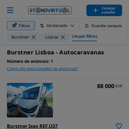
Começar
a vender
Destacado
Filtros
Guardar pesquisa
Limpar filtros
Burstner
Lisboa
Burstner Lisboa - Autocaravanas
Número de anúncios:
1
Como são posicionados os anúncios?
88 000
EUR
Burstner Ixeo REF.U37