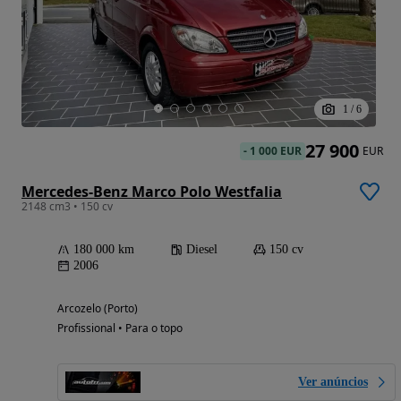
1
/
6
27 900
-
1 000 EUR
EUR
Mercedes-Benz Marco Polo Westfalia
2148 cm3 • 150 cv
180 000 km
Diesel
150 cv
2006
Arcozelo (Porto)
Profissional • Para o topo
Ver anúncios