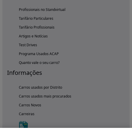
Profissionais no Standvirtual
Tarifário Particulares
Tarifário Profissionais
Artigos e Notícias
Test Drives
Programa Usados ACAP
Quanto vale o seu carro?
Informações
Carros usados por Distrito
Carros usados mais procurados
Carros Novos
Carreiras