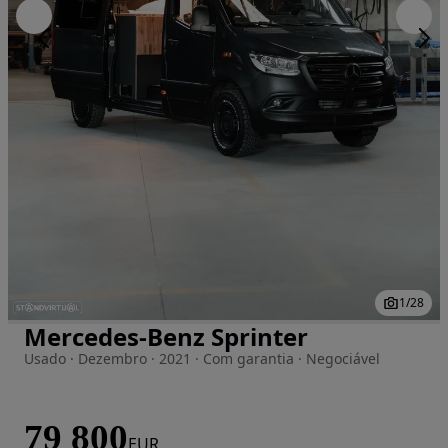
1
/
28
Mercedes-Benz Sprinter
Imagem 1 de 28
Usado · Dezembro · 2021 · Com garantia · Negociável
79 800
EUR