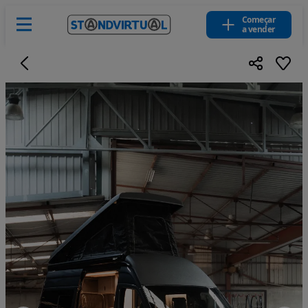
Começar
a vender