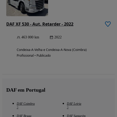
DAF XF 530 - Aut. Retarder - 2022
463 000 km
2022
Condeixa-A-Velha e Condeixa-A-Nova (Coimbra)
Profissional • Publicado
DAF em Portugal
DAF Coimbra
DAF Leiria
3
3
DAF Braga
DAF Santarém