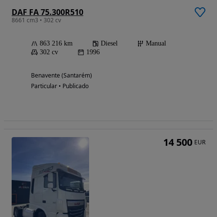
DAF FA 75.300R510
8661 cm3 • 302 cv
863 216 km
Diesel
Manual
302 cv
1996
Benavente (Santarém)
Particular • Publicado
14 500
EUR