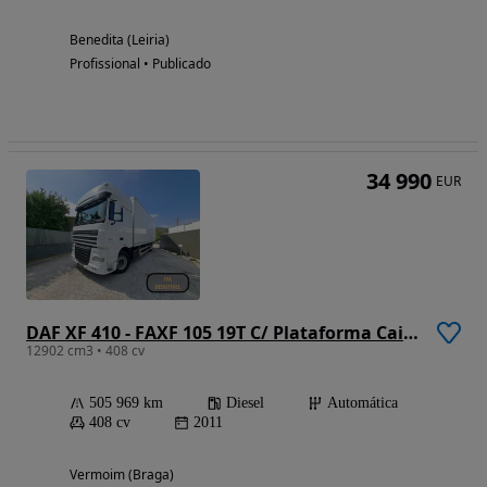
Benedita (Leiria)
Profissional • Publicado
34 990
EUR
DAF XF 410 - FAXF 105 19T C/ Plataforma Caixa Isotérmica
12902 cm3 • 408 cv
505 969 km
Diesel
Automática
408 cv
2011
Vermoim (Braga)