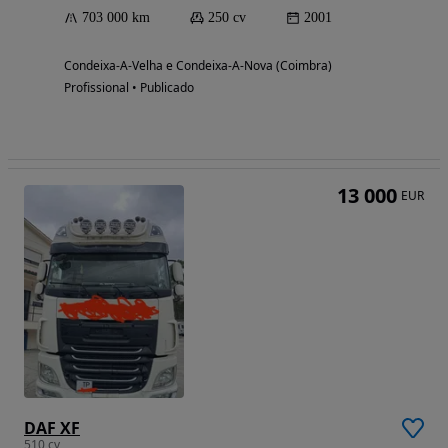
703 000 km
250 cv
2001
Condeixa-A-Velha e Condeixa-A-Nova (Coimbra)
Profissional • Publicado
13 000
EUR
DAF XF
510 cv