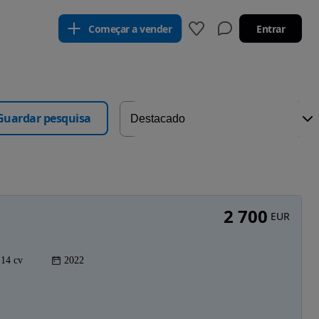
Começar a vender
Entrar
Guardar pesquisa
2 700
EUR
14 cv
2022