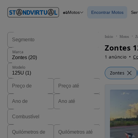
O nº 1
Motos
Encontrar Motos
Ser
em
Carros
Carros
Comerciais
Encontrar Motos
Motos
Barcos
Autocaravanas
Início
Motos
Z
Pesados
Zontes 1
Marca
1 anúncio
Co
Modelo
Zontes