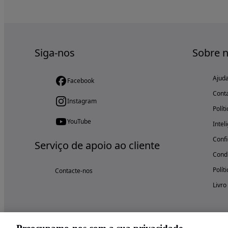
Siga-nos
Sobre 
Ajud
Facebook
Cont
Instagram
Polít
YouTube
Intel
Confi
Serviço de apoio ao cliente
Condi
Polít
Contacte-nos
Livro