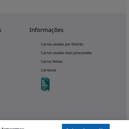
s
Informações
Carros usados por Distrito
Carros usados mais procurados
Carros Novos
Carreiras