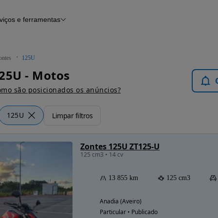
viços e ferramentas
Financiamento
Notícias e artigos
ontes
125U
25U - Motos
mo são posicionados os anúncios?
125U
Limpar filtros
Zontes 125U ZT125-U
125 cm3 • 14 cv
13 855 km
125 cm3
Anadia (Aveiro)
Particular • Publicado