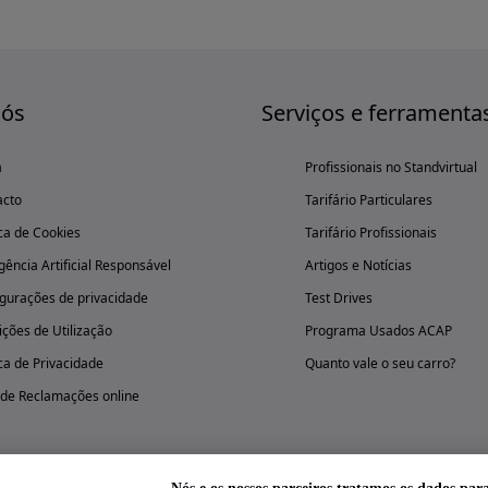
nós
Serviços e ferramenta
a
Profissionais no Standvirtual
acto
Tarifário Particulares
ica de Cookies
Tarifário Profissionais
igência Artificial Responsável
Artigos e Notícias
gurações de privacidade
Test Drives
ções de Utilização
Programa Usados ACAP
ica de Privacidade
Quanto vale o seu carro?
 de Reclamações online