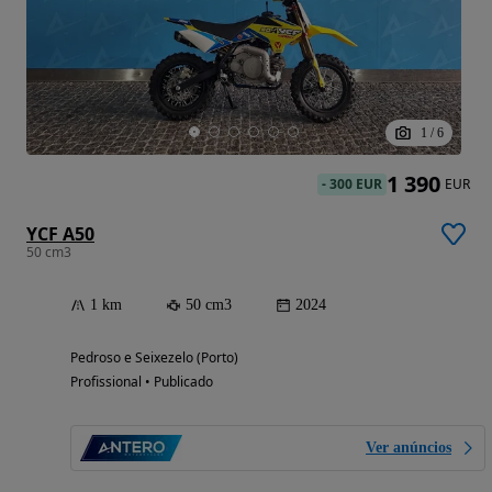
1
/
6
1 390
-
300 EUR
EUR
YCF A50
50 cm3
1 km
50 cm3
2024
Pedroso e Seixezelo (Porto)
Profissional • Publicado
Ver anúncios