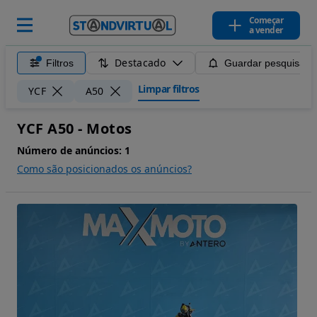
Começar
a vender
Destacado
Filtros
Guardar pesquisa
Limpar filtros
YCF
A50
YCF A50 - Motos
Número de anúncios:
1
Como são posicionados os anúncios?