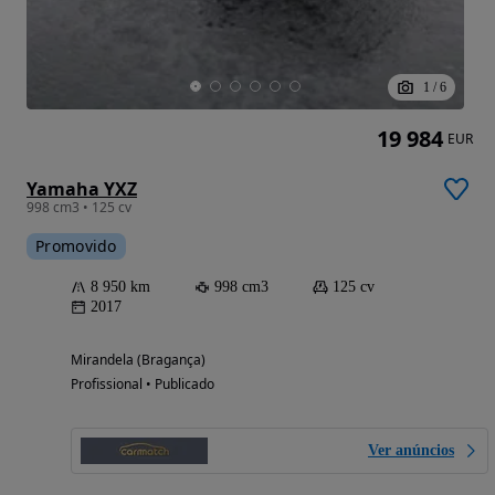
1
/
6
19 984
EUR
Yamaha YXZ
998 cm3 • 125 cv
Promovido
8 950 km
998 cm3
125 cv
2017
Mirandela (Bragança)
Profissional • Publicado
Ver anúncios