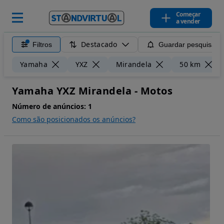
Começar
a vender
Destacado
Filtros
Guardar pesquisa
Yamaha
YXZ
Mirandela
50 km
Yamaha YXZ Mirandela - Motos
Número de anúncios:
1
Como são posicionados os anúncios?