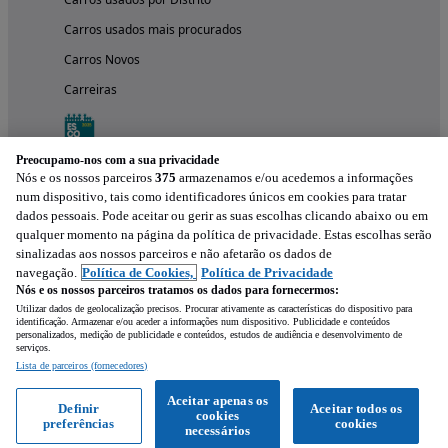
Carros usados mais procurados
Carros Novos
Carreiras
Preocupamo-nos com a sua privacidade
Nós e os nossos parceiros
375
armazenamos e/ou acedemos a informações
num dispositivo, tais como identificadores únicos em cookies para tratar
dados pessoais. Pode aceitar ou gerir as suas escolhas clicando abaixo ou em
qualquer momento na página da política de privacidade. Estas escolhas serão
sinalizadas aos nossos parceiros e não afetarão os dados de
navegação.
Política de Cookies,
Política de Privacidade
Nós e os nossos parceiros tratamos os dados para fornecermos:
Experimenta a aplicação
Utilizar dados de geolocalização precisos. Procurar ativamente as características do dispositivo para
identificação. Armazenar e/ou aceder a informações num dispositivo. Publicidade e conteúdos
personalizados, medição de publicidade e conteúdos, estudos de audiência e desenvolvimento de
serviços.
Lista de parceiros (fornecedores)
Aceitar apenas os
Definir
Aceitar todos os
cookies
preferências
cookies
necessários