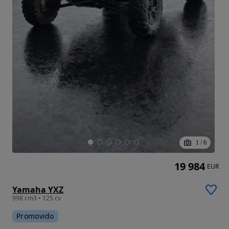
1
/
6
19 984
EUR
Yamaha YXZ
998 cm3 • 125 cv
Promovido