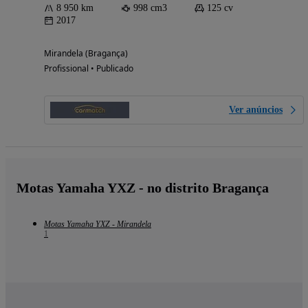
8 950 km
998 cm3
125 cv
2017
Mirandela (Bragança)
Profissional • Publicado
Ver anúncios
Motas Yamaha YXZ - no distrito Bragança
Motas Yamaha YXZ - Mirandela
1