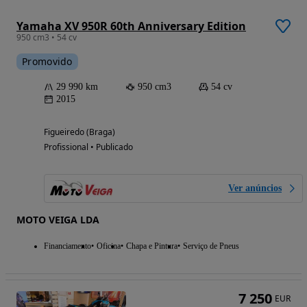
Yamaha XV 950R 60th Anniversary Edition
950 cm3 • 54 cv
Promovido
29 990 km
950 cm3
54 cv
2015
Figueiredo (Braga)
Profissional • Publicado
Ver anúncios
MOTO VEIGA LDA
Financiamento
Oficina
Chapa e Pintura
Serviço de Pneus
7 250
EUR