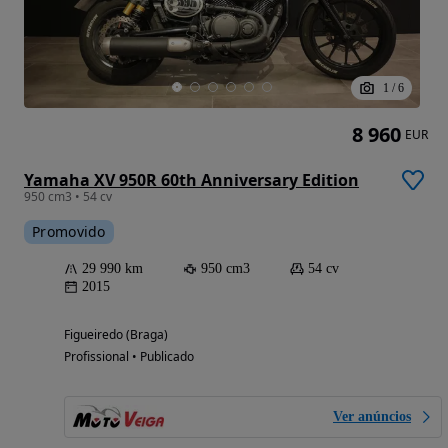
1
/
6
8 960
EUR
Yamaha XV 950R 60th Anniversary Edition
950 cm3 • 54 cv
Promovido
29 990 km
950 cm3
54 cv
2015
Figueiredo (Braga)
Profissional • Publicado
Ver anúncios