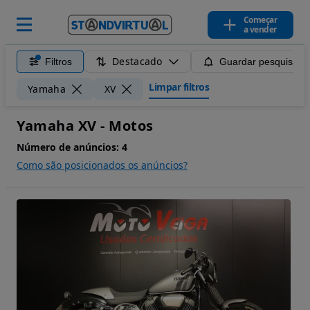
Começar
a vender
Destacado
Filtros
Guardar pesquisa
Limpar filtros
Yamaha
XV
Yamaha XV - Motos
Número de anúncios:
4
Como são posicionados os anúncios?