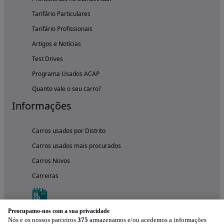
Tarifário Particulares
Tarifário Profissionais
Artigos e Notícias
Test Drives
Programa Usados ACAP
Quanto vale o seu carro?
Informações
Carros usados por Distrito
Carros usados mais procurados
Carros Novos
Carreiras
Preocupamo-nos com a sua privacidade
Nós e os nossos parceiros
375
armazenamos e/ou acedemos a informações