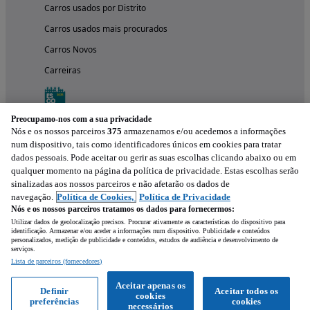
Carros usados por Distrito
Carros usados mais procurados
Carros Novos
Carreiras
Preocupamo-nos com a sua privacidade
Nós e os nossos parceiros
375
armazenamos e/ou acedemos a informações
num dispositivo, tais como identificadores únicos em cookies para tratar
dados pessoais. Pode aceitar ou gerir as suas escolhas clicando abaixo ou em
qualquer momento na página da política de privacidade. Estas escolhas serão
sinalizadas aos nossos parceiros e não afetarão os dados de
navegação.
Política de Cookies,
Política de Privacidade
Nós e os nossos parceiros tratamos os dados para fornecermos:
Experimenta a aplicação
Utilizar dados de geolocalização precisos. Procurar ativamente as características do dispositivo para
identificação. Armazenar e/ou aceder a informações num dispositivo. Publicidade e conteúdos
personalizados, medição de publicidade e conteúdos, estudos de audiência e desenvolvimento de
serviços.
Lista de parceiros (fornecedores)
Aceitar apenas os
Definir
Aceitar todos os
cookies
preferências
cookies
necessários