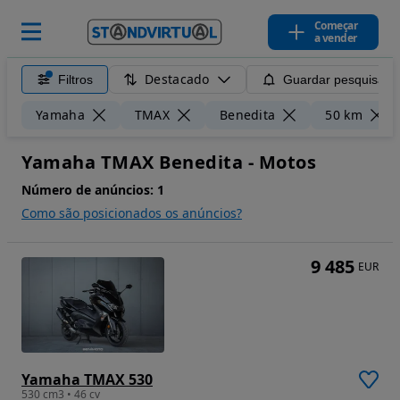
Começar
a vender
Destacado
Filtros
Guardar pesquisa
Yamaha
TMAX
Benedita
50 km
Yamaha TMAX Benedita - Motos
Número de anúncios:
1
Como são posicionados os anúncios?
9 485
EUR
Yamaha TMAX 530
530 cm3 • 46 cv