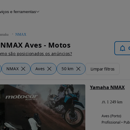
viços e ferramentas
Financiamento
Notícias e artigos
amaha
NMAX
NMAX Aves - Motos
mo são posicionados os anúncios?
NMAX
Aves
50 km
Limpar filtros
Yamaha NMAX
1 249 km
Aves (Porto)
Profissional • Pub