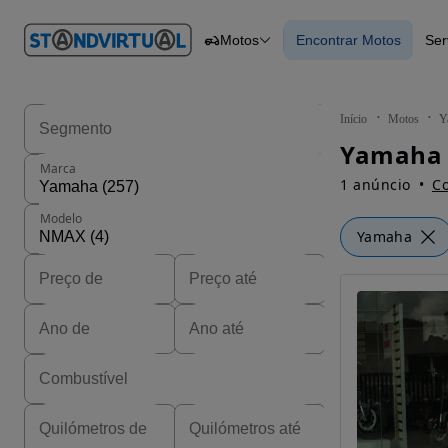
O nº 1
Motos
Encontrar Motos
Ser
em
Carros
Carros
Comerciais
Encontrar Motos
Motos
Barcos
Autocaravanas
Início
Motos
Y
Pesados
Yamaha 
Marca
1 anúncio
Co
Modelo
Yamaha