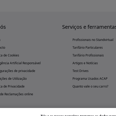
nós
Serviços e ferramenta
a
Profissionais no Standvirtual
acto
Tarifário Particulares
ica de Cookies
Tarifário Profissionais
igência Artificial Responsável
Artigos e Notícias
gurações de privacidade
Test Drives
ções de Utilização
Programa Usados ACAP
ica de Privacidade
Quanto vale o seu carro?
 de Reclamações online