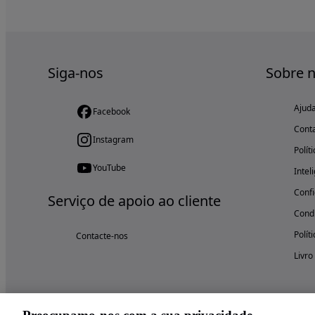
Siga-nos
Sobre 
Ajud
Facebook
Cont
Instagram
Polít
YouTube
Intel
Confi
Serviço de apoio ao cliente
Condi
Polít
Contacte-nos
Livro