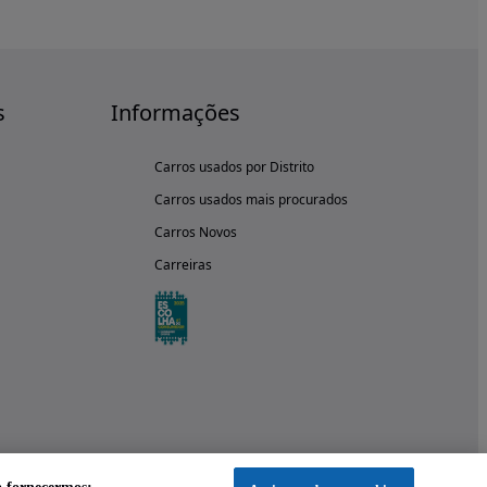
s
Informações
Carros usados por Distrito
Carros usados mais procurados
Carros Novos
Carreiras