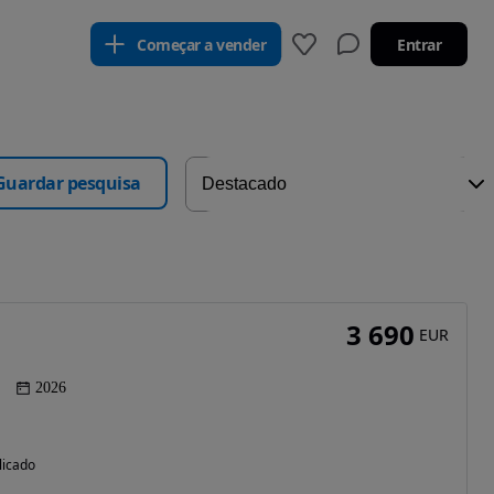
Começar a vender
Entrar
Guardar pesquisa
3 690
EUR
2026
licado