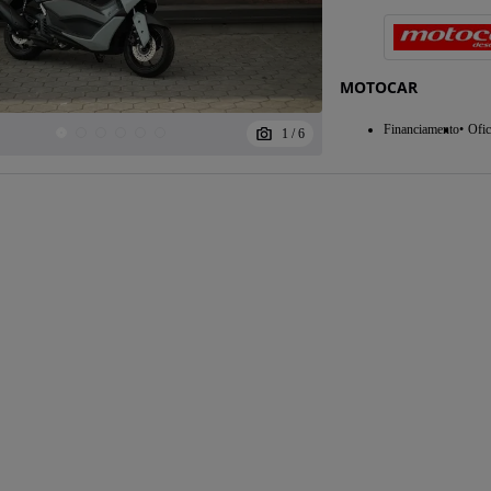
MOTOCAR
Financiamento
Ofic
1
/
6