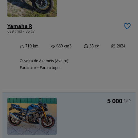
Yamaha R
689 cm3 • 35 cv
710 km
689 cm3
35 cv
2024
Oliveira de Azeméis (Aveiro)
Particular • Para o topo
5 000
EUR