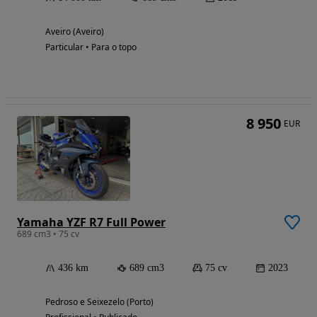
Aveiro (Aveiro)
Particular • Para o topo
8 950
EUR
Yamaha YZF R7 Full Power
689 cm3 • 75 cv
436 km
689 cm3
75 cv
2023
Pedroso e Seixezelo (Porto)