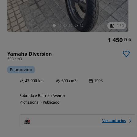
1
/
6
1 450
EUR
Yamaha Diversion
600 cm3
Promovido
47 000 km
600 cm3
1993
Sobrado e Bairros (Aveiro)
Profissional • Publicado
Ver anúncios