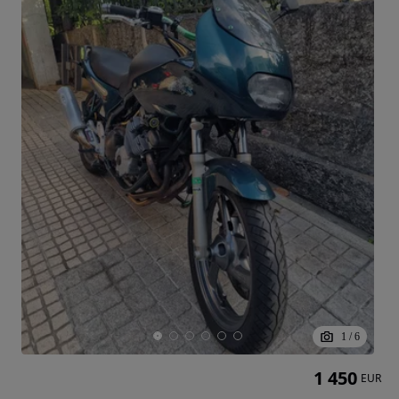
1
/
6
1 450
EUR