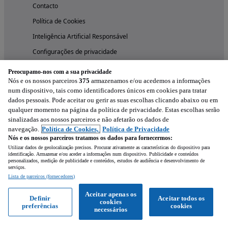
Contacto
Política de Cookies
Inteligência Artificial Responsável
Configurações de privacidade
Condições de Utilização
Preocupamo-nos com a sua privacidade
Nós e os nossos parceiros
375
armazenamos e/ou acedemos a informações
Política de Privacidade
num dispositivo, tais como identificadores únicos em cookies para tratar
Livro de Reclamações online
dados pessoais. Pode aceitar ou gerir as suas escolhas clicando abaixo ou em
qualquer momento na página da política de privacidade. Estas escolhas serão
Serviços e ferramentas
sinalizadas aos nossos parceiros e não afetarão os dados de
navegação.
Política de Cookies,
Política de Privacidade
Nós e os nossos parceiros tratamos os dados para fornecermos:
Profissionais no Standvirtual
Utilizar dados de geolocalização precisos. Procurar ativamente as características do dispositivo para
Tarifário Particulares
identificação. Armazenar e/ou aceder a informações num dispositivo. Publicidade e conteúdos
personalizados, medição de publicidade e conteúdos, estudos de audiência e desenvolvimento de
serviços.
Tarifário Profissionais
Lista de parceiros (fornecedores)
Artigos e Notícias
Aceitar apenas os
Definir
Aceitar todos os
Test Drives
cookies
preferências
cookies
necessários
Programa Usados ACAP