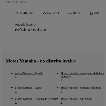
649 cm3 • 40 cv
11 400 km
649 cm3
40 cv
2000
Águeda (Aveiro)
Profissional • Publicado
Motas Yamaha - no distrito Aveiro
Motas Yamaha - Águeda
Motas Yamaha - Albergaria-A-Velha e
2
Valmaior
1
Motas Yamaha - Aveiro
Motas Yamaha - Sobrado e Bairros
1
1
Motas Yamaha - Oliveira de Azeméis
Motas Yamaha - São Roque
1
1