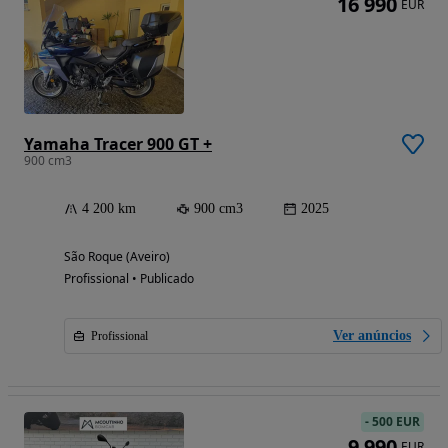
16 990
EUR
Yamaha Tracer 900 GT +
900 cm3
4 200 km
900 cm3
2025
São Roque (Aveiro)
Profissional • Publicado
Ver anúncios
Profissional
-
500 EUR
9 990
EUR