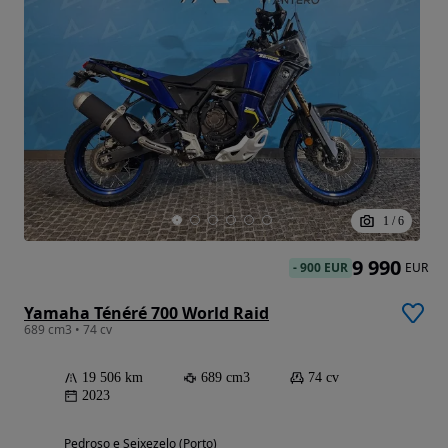
1
/
6
9 990
-
900 EUR
EUR
Yamaha Ténéré 700 World Raid
689 cm3 • 74 cv
19 506 km
689 cm3
74 cv
2023
Pedroso e Seixezelo (Porto)