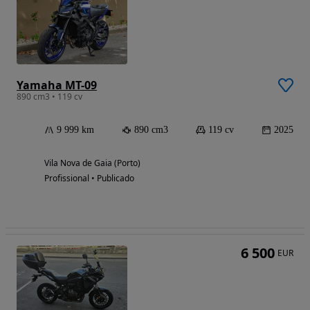
Yamaha MT-09
890 cm3 • 119 cv
9 999 km
890 cm3
119 cv
2025
Vila Nova de Gaia (Porto)
Profissional • Publicado
6 500
EUR