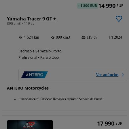
14 990
-
1 800 EUR
EUR
Yamaha Tracer 9 GT +
890 cm3 • 119 cv
4 624 km
890 cm3
119 cv
2024
Pedroso e Seixezelo (Porto)
Profissional • Para o topo
Ver anúncios
ANTERO Motorcycles
Financiamento
Oficina
Repações rápidas
Serviço de Pneus
17 990
EUR