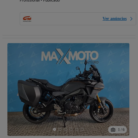
Profissional • Publicado
Ver anúncios
1
/
6