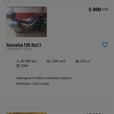
5 000
EUR
Yamaha FJR Rp11
1300 cm3 • 145 cv
80 000 km
1300 cm3
145 cv
2004
Albergaria-A-Velha e Valmaior (Aveiro)
Particular • Para o topo