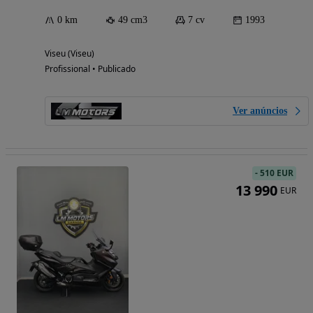
0 km
49 cm3
7 cv
1993
Viseu (Viseu)
Profissional • Publicado
Ver anúncios
-
510 EUR
13 990
EUR