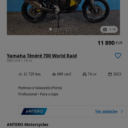
1
/
6
11 890
EUR
Yamaha Ténéré 700 World Raid
689 cm3 • 74 cv
11 729 km
689 cm3
74 cv
2023
Pedroso e Seixezelo (Porto)
Profissional • Para o topo
Ver anúncios
ANTERO Motorcycles