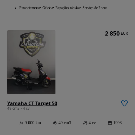
Financiamento
Oficina
Repações rápidas
Serviço de Pneus
2 850
EUR
Yamaha CT Target 50
49 cm3 • 4 cv
9 000 km
49 cm3
4 cv
1993