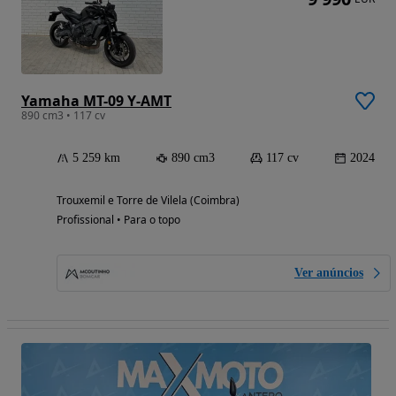
Yamaha MT-09 Y-AMT
890 cm3 • 117 cv
5 259 km
890 cm3
117 cv
2024
Trouxemil e Torre de Vilela (Coimbra)
Profissional • Para o topo
Ver anúncios