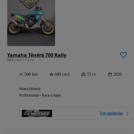
Yamaha Ténéré 700 Rally
689 cm3 • 73 cv
500 km
689 cm3
73 cv
2020
Viseu (Viseu)
Profissional • Para o topo
Ver anúncios