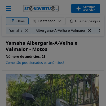
Começar
a vender
Destacado
Filtros
Guardar pesquisa
Yamaha
Albergaria-A-Velha e Valmaior
50 
Yamaha Albergaria-A-Velha e
Valmaior - Motos
Número de anúncios:
23
Como são posicionados os anúncios?