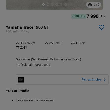
1
/
6
7 990
-
500 EUR
EUR
Yamaha Tracer 900 GT
850 cm3 • 115 cv
35 776 km
850 cm3
115 cv
2017
Gondomar (São Cosme), Valbom e Jovim (Porto)
Profissional • Para o topo
Ver anúncios
'97 Car Studio
Financiamento
Entrega em casa