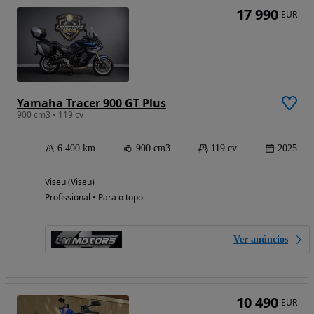
17 990
EUR
Yamaha Tracer 900 GT Plus
900 cm3 • 119 cv
6 400 km
900 cm3
119 cv
2025
Viseu (Viseu)
Profissional • Para o topo
Ver anúncios
10 490
EUR