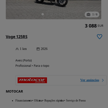
1
/
6
3 088
EUR
Voge 125RS
1 km
2026
Aves (Porto)
Profissional • Para o topo
Ver anúncios
MOTOCAR
Financiamento
Oficina
Repações rápidas
Serviço de Pneus