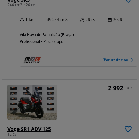
244 cm3 • 26 cv
1 km
244 cm3
26 cv
2026
Vila Nova de Famalicão (Braga)
Profissional • Para o topo
Ver anúncios
2 992
EUR
Voge SR1 ADV 125
12 cv