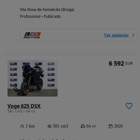
Vila Nova de Famalicão (Braga)
Profissional • Publicado
Ver anúncios
6 592
EUR
Voge 625 DSX
581 cm3 • 64 cv
1 km
581 cm3
64 cv
2026