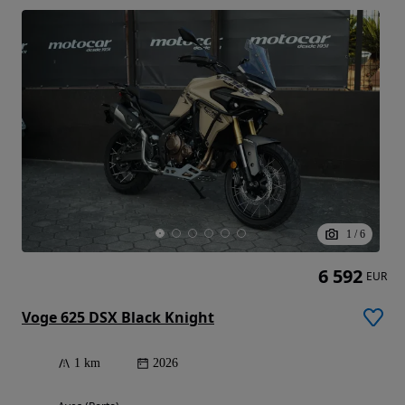
1
/
6
6 592
EUR
Voge 625 DSX Black Knight
1 km
2026