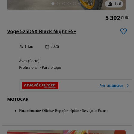
1
/
6
5 392
EUR
Voge 525DSX Black Night E5+
1 km
2026
Aves (Porto)
Profissional • Para o topo
Ver anúncios
MOTOCAR
Financiamento
Oficina
Repações rápidas
Serviço de Pneus