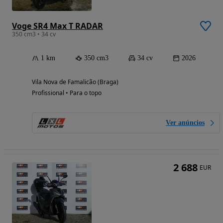
Voge SR4 Max T RADAR
350 cm3 • 34 cv
1 km
350 cm3
34 cv
2026
Vila Nova de Famalicão (Braga)
Profissional • Para o topo
Ver anúncios
2 688
EUR