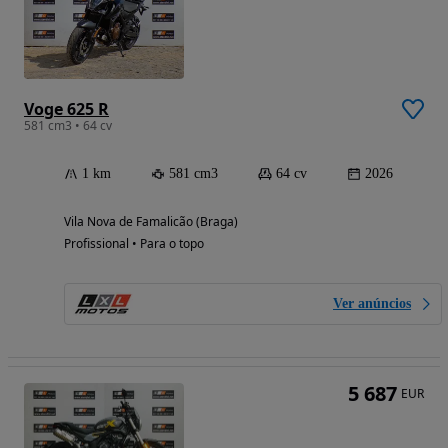
Voge 625 R
581 cm3 • 64 cv
1 km
581 cm3
64 cv
2026
Vila Nova de Famalicão (Braga)
Profissional • Para o topo
Ver anúncios
5 687
EUR