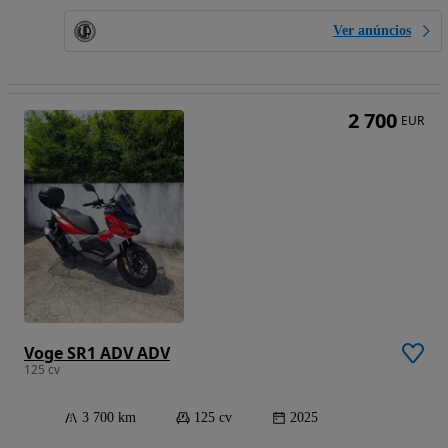
Ver anúncios
2 700
EUR
Voge SR1 ADV ADV
125 cv
3 700 km
125 cv
2025