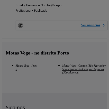
Britelo, Gémeos e Ourilhe (Braga)
Profissional • Publicado
Ver anúncios
Motas Voge - no distrito Porto
Motas Voge - Aves
Motas Voge - Campo (São Martinho),
5
São Salvador do Campo e Negrelos
(São Mamede)
1
Siga-nos