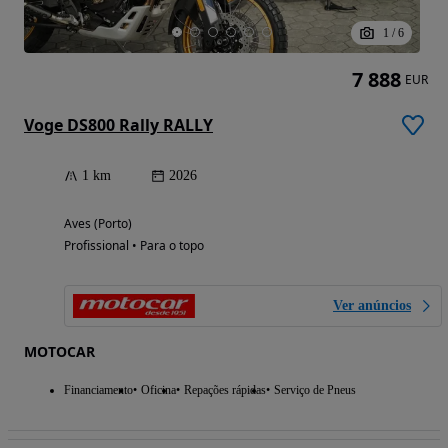
1
/
6
7 888
EUR
Voge DS800 Rally RALLY
1 km
2026
Aves (Porto)
Profissional • Para o topo
Ver anúncios
MOTOCAR
Financiamento
Oficina
Repações rápidas
Serviço de Pneus