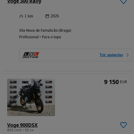
Voge 300 Rally
1 km
2026
Vila Nova de Famalicão (Braga)
Profissional • Para o topo
Ver anúncios
9 150
EUR
Voge 900DSX
895 cm3 • 95 cv