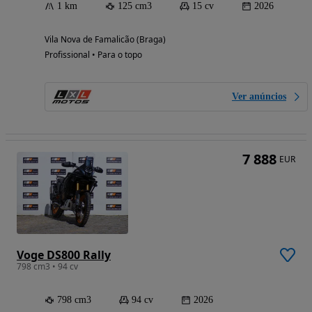
1 km
125 cm3
15 cv
2026
Vila Nova de Famalicão (Braga)
Profissional • Para o topo
Ver anúncios
7 888
EUR
Voge DS800 Rally
798 cm3 • 94 cv
798 cm3
94 cv
2026