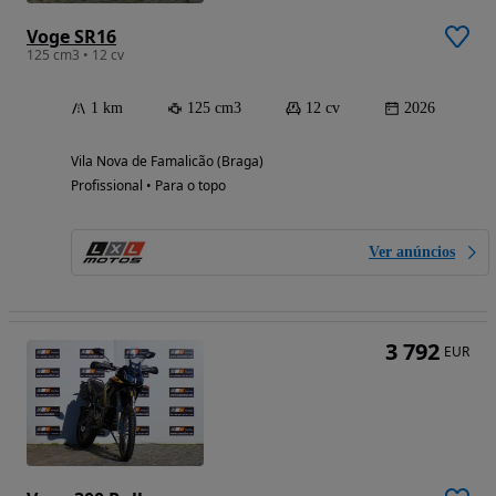
Voge SR16
125 cm3 • 12 cv
1 km
125 cm3
12 cv
2026
Vila Nova de Famalicão (Braga)
Profissional • Para o topo
Ver anúncios
3 792
EUR