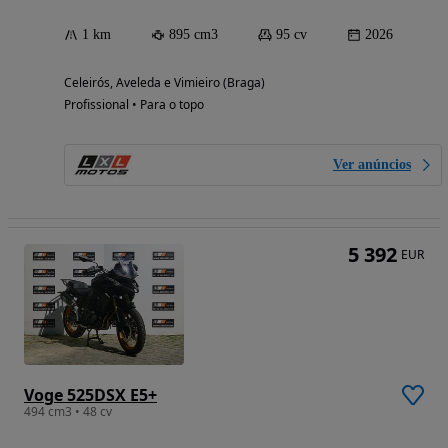
1 km
895 cm3
95 cv
2026
Celeirós, Aveleda e Vimieiro (Braga)
Profissional • Para o topo
Ver anúncios
5 392
EUR
Voge 525DSX E5+
494 cm3 • 48 cv