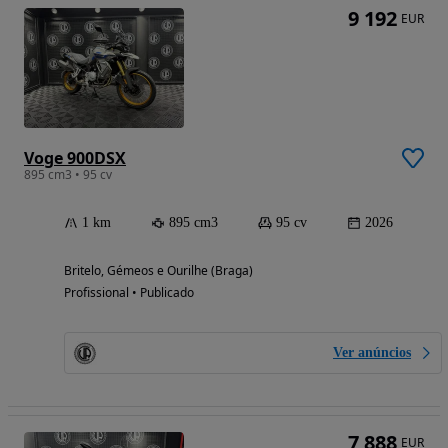
9 192
EUR
Voge 900DSX
895 cm3 • 95 cv
1 km
895 cm3
95 cv
2026
Britelo, Gémeos e Ourilhe (Braga)
Profissional • Publicado
Ver anúncios
7 888
EUR