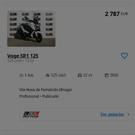
2 787
EUR
Voge SR1 125
125 cm3 • 12 cv
1 km
125 cm3
12 cv
2026
Vila Nova de Famalicão (Braga)
Profissional • Publicado
Ver anúncios