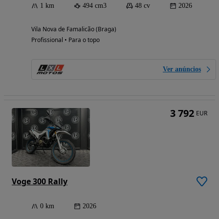
1 km
494 cm3
48 cv
2026
Vila Nova de Famalicão (Braga)
Profissional • Para o topo
Ver anúncios
3 792
EUR
Voge 300 Rally
0 km
2026