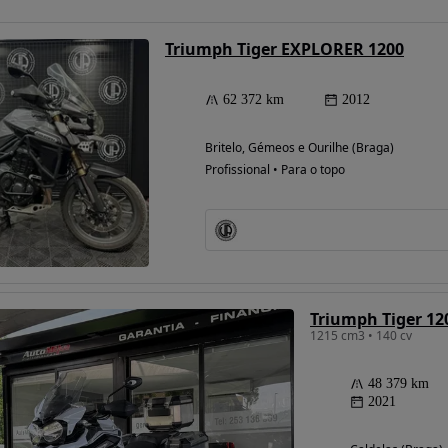
Triumph Tiger EXPLORER 1200
62 372 km
2012
Britelo, Gémeos e Ourilhe (Braga)
Profissional • Para o topo
Triumph Tiger 1
1215 cm3 • 140 cv
48 379 km
2021