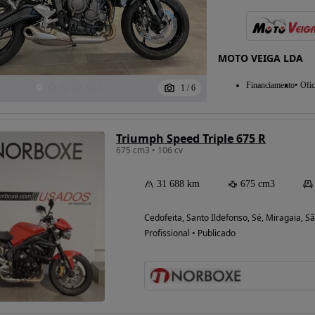
MOTO VEIGA LDA
Financiamento
Ofic
1
/
6
Triumph Speed Triple 675 R
675 cm3 • 106 cv
31 688 km
675 cm3
Cedofeita, Santo Ildefonso, Sé, Miragaia, Sã
Profissional • Publicado