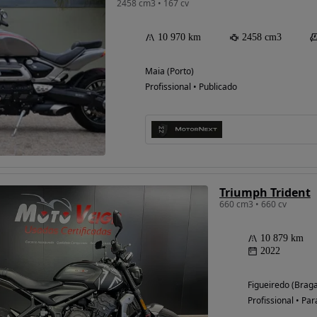
2458 cm3 • 167 cv
10 970 km
2458 cm3
Maia (Porto)
Profissional • Publicado
Possibilidade de
financiamento
Triumph Trident
660 cm3 • 660 cv
10 879 km
2022
Figueiredo (Brag
Profissional • Par