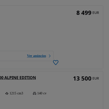
8 499
EUR
Ver anúncios
13 500
200 ALPINE EDITION
EUR
1215 cm3
140 cv