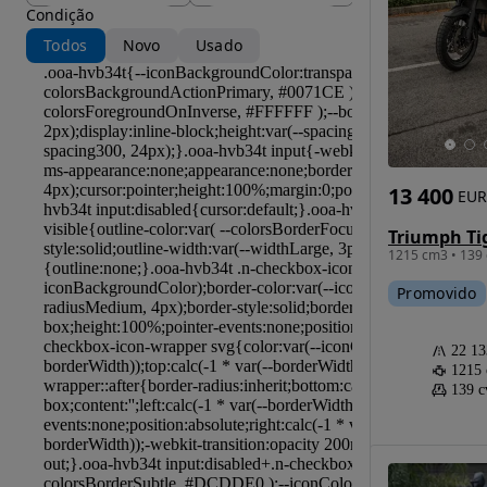
Condição
Todos
Novo
Usado
13 400
EUR
1215 cm3 • 139 
Promovido
22 1
1215
139 c