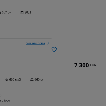
167 cv
2021
Ver anúncios
7 300
EUR
660 cm3
660 cv
a)
a o topo