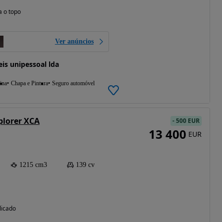
a o topo
Ver anúncios
s unipessoal lda
ina
Chapa e Pintura
Seguro automóvel
plorer XCA
-
500 EUR
13 400
EUR
1215 cm3
139 cv
licado