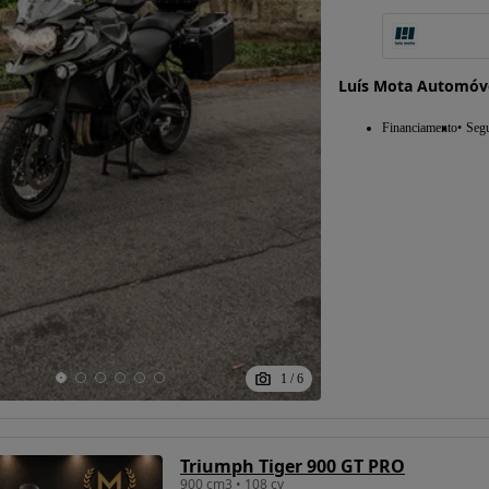
Luís Mota Automóv
Financiamento
Seg
1
/
6
Triumph Tiger 900 GT PRO
900 cm3 • 108 cv