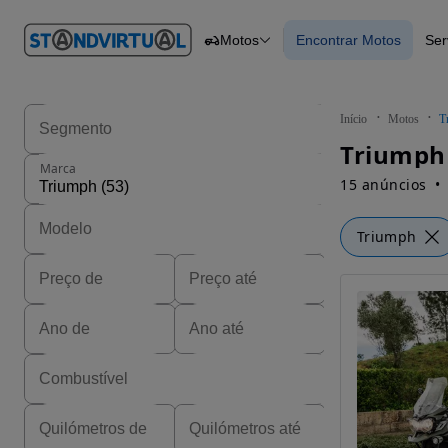
O nº 1
Motos
Encontrar Motos
Ser
em
Carros
Carros
Comerciais
Encontrar Motos
Motos
Barcos
Autocaravanas
Início
Motos
T
Pesados
Triumph
Marca
15 anúncios
Triumph