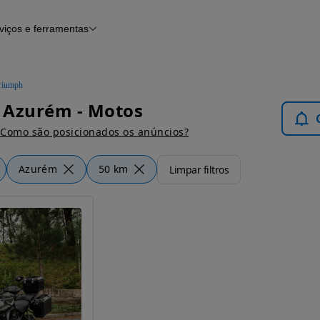
viços e ferramentas
Financiamento
Notícias e artigos
riumph
 Azurém - Motos
Como são posicionados os anúncios?
Azurém
50 km
Limpar filtros