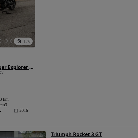
1
/
6
Triumph Tiger Explorer XCA
cv
33 km
 cm3
v
2016
Triumph Rocket 3 GT