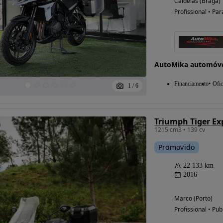
Caldelas (Braga)
Profissional • Par
AutoMika automóvei
Financiamento
Ofic
1
/
6
Triumph Tiger Ex
1215 cm3 • 139 cv
Promovido
22 133 km
2016
Marco (Porto)
Profissional • Pub