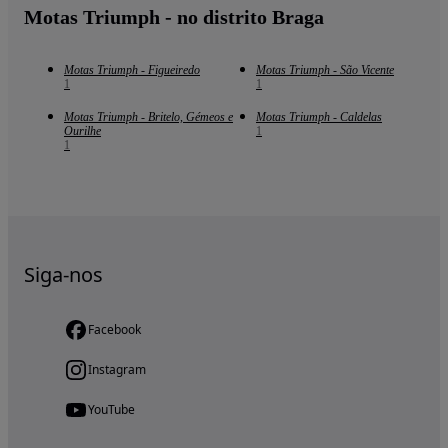
Motas Triumph - no distrito Braga
Motas Triumph - Figueiredo
Motas Triumph - São Vicente
1
1
Motas Triumph - Britelo, Gémeos e
Motas Triumph - Caldelas
Ourilhe
1
1
Siga-nos
Facebook
Instagram
YouTube