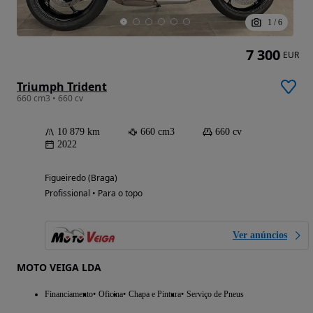
1
/
6
7 300
EUR
Triumph Trident
660 cm3 • 660 cv
10 879 km
660 cm3
660 cv
2022
Figueiredo (Braga)
Profissional • Para o topo
Ver anúncios
MOTO VEIGA LDA
Financiamento
Oficina
Chapa e Pintura
Serviço de Pneus