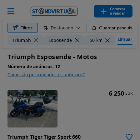
Começar
a vender
Destacado
Filtros
Guardar pesquisa
Limpar filt
Triumph
Esposende
50 km
Triumph Esposende - Motos
Número de anúncios:
12
Como são posicionados os anúncios?
6 250
EUR
Triumph Tiger Tiger Sport 660