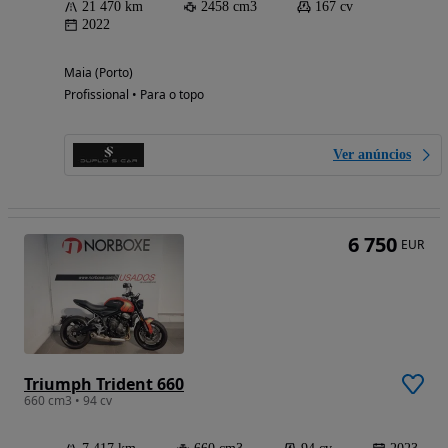
21 470 km
2458 cm3
167 cv
2022
Maia (Porto)
Profissional • Para o topo
Ver anúncios
6 750
EUR
Triumph Trident 660
660 cm3 • 94 cv