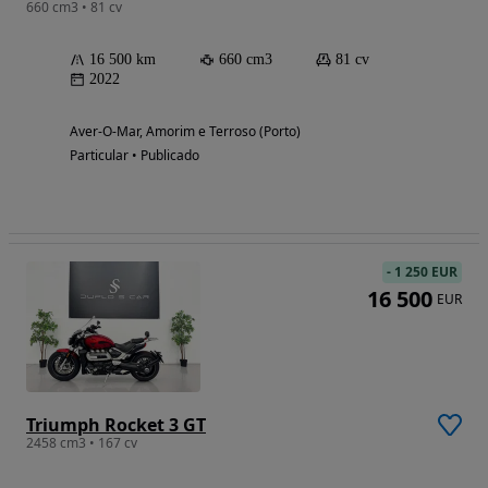
660 cm3 • 81 cv
16 500 km
660 cm3
81 cv
2022
Aver-O-Mar, Amorim e Terroso (Porto)
Particular • Publicado
-
1 250 EUR
16 500
EUR
Triumph Rocket 3 GT
2458 cm3 • 167 cv