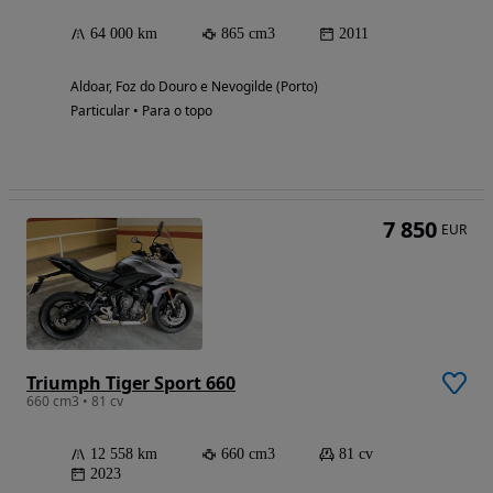
64 000 km
865 cm3
2011
Aldoar, Foz do Douro e Nevogilde (Porto)
Particular • Para o topo
7 850
EUR
Triumph Tiger Sport 660
660 cm3 • 81 cv
12 558 km
660 cm3
81 cv
2023