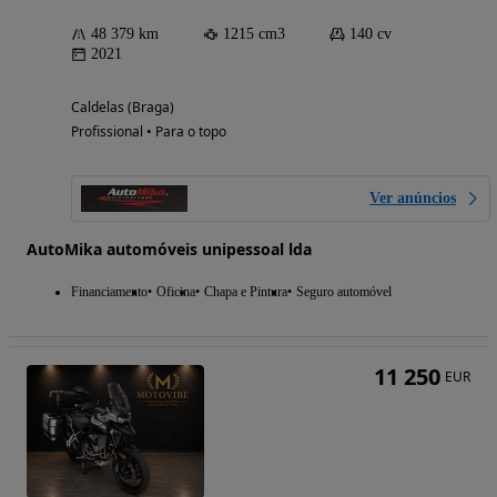
48 379 km
1215 cm3
140 cv
2021
Caldelas (Braga)
Profissional • Para o topo
Ver anúncios
AutoMika automóveis unipessoal lda
Financiamento
Oficina
Chapa e Pintura
Seguro automóvel
11 250
EUR