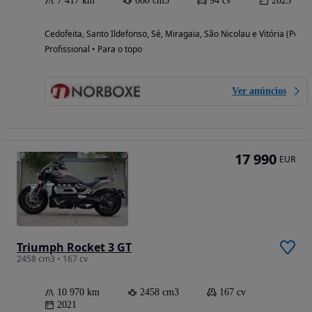
7 417 km
660 cm3
94 cv
2023
Cedofeita, Santo Ildefonso, Sé, Miragaia, São Nicolau e Vitória (Porto
Profissional • Para o topo
Ver anúncios
17 990
EUR
Triumph Rocket 3 GT
2458 cm3 • 167 cv
10 970 km
2458 cm3
167 cv
2021