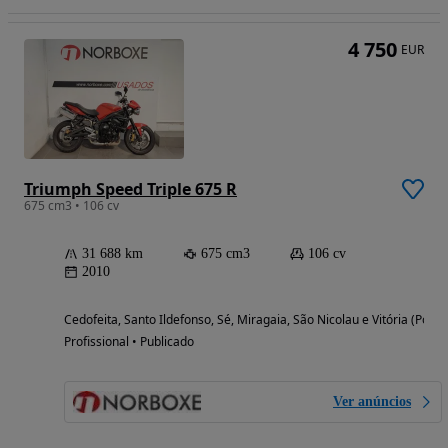
4 750
EUR
Triumph Speed Triple 675 R
675 cm3 • 106 cv
31 688 km
675 cm3
106 cv
2010
Cedofeita, Santo Ildefonso, Sé, Miragaia, São Nicolau e Vitória (Porto
Profissional • Publicado
Ver anúncios