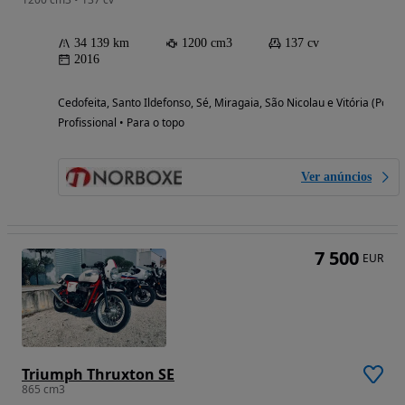
34 139 km
1200 cm3
137 cv
2016
Cedofeita, Santo Ildefonso, Sé, Miragaia, São Nicolau e Vitória (Porto
Profissional • Para o topo
Ver anúncios
7 500
EUR
Triumph Thruxton SE
865 cm3