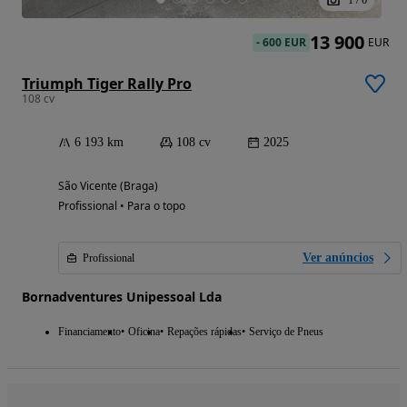
13 900
-
600 EUR
EUR
Triumph Tiger Rally Pro
108 cv
6 193 km
108 cv
2025
São Vicente (Braga)
Profissional • Para o topo
Ver anúncios
Profissional
Bornadventures Unipessoal Lda
Financiamento
Oficina
Repações rápidas
Serviço de Pneus