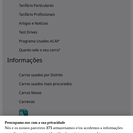
Tarifário Particulares
Tarifário Profissionais
Artigos e Notícias
Test Drives
Programa Usados ACAP
Quanto vale o seu carro?
Informações
Carros usados por Distrito
Carros usados mais procurados
Carros Novos
Carreiras
Preocupamo-nos com a sua privacidade
Nós e os nossos parceiros
375
armazenamos e/ou acedemos a informações