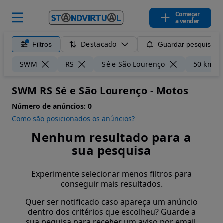
Começar
a vender
Destacado
Filtros
Guardar pesquisa
SWM
RS
Sé e São Lourenço
50 km
SWM RS Sé e São Lourenço - Motos
Número de anúncios:
0
Como são posicionados os anúncios?
Nenhum resultado para a
sua pesquisa
Experimente selecionar menos filtros para
conseguir mais resultados.
Quer ser notificado caso apareça um anúncio
dentro dos critérios que escolheu? Guarde a
sua pequisa para receber um aviso por email.