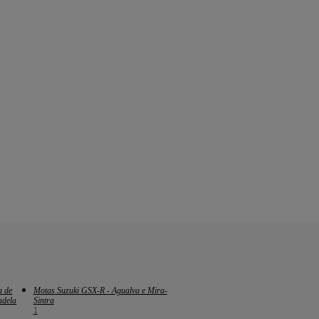
a de
Motas Suzuki GSX-R - Agualva e Mira-
adela
Sintra
1