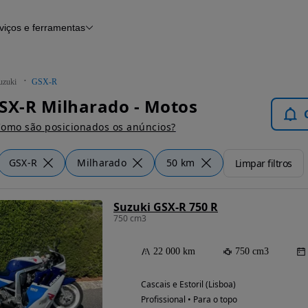
viços e ferramentas
Financiamento
Notícias e artigos
uzuki
GSX-R
SX-R Milharado - Motos
omo são posicionados os anúncios?
GSX-R
Milharado
50 km
Limpar filtros
Suzuki GSX-R 750 R
750 cm3
22 000 km
750 cm3
Cascais e Estoril (Lisboa)
Profissional • Para o topo