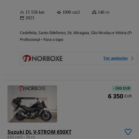
15 558 km
1000 cm3
140 cv
2023
Cedofeita, Santo Ildefonso, Sé, Miragaia, São Nicolau e Vitória (Porto
Profissional • Para o topo
Ver anúncios
-
500 EUR
6 350
EUR
Suzuki DL V-STROM 650XT
650 cm3 • 70 cv