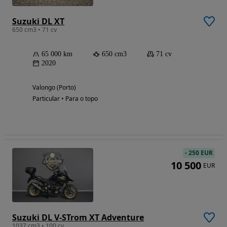
Suzuki DL XT
650 cm3 • 71 cv
65 000 km
650 cm3
71 cv
2020
Valongo (Porto)
Particular • Para o topo
-
250 EUR
10 500
EUR
Suzuki DL V-STrom XT Adventure
1037 cm3 • 100 cv