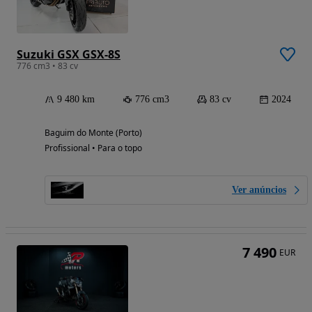
Suzuki GSX GSX-8S
776 cm3 • 83 cv
9 480 km
776 cm3
83 cv
2024
Baguim do Monte (Porto)
Profissional • Para o topo
Ver anúncios
7 490
EUR