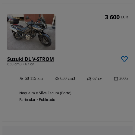
3 600
EUR
Suzuki DL V-STROM
650 cm3 • 67 cv
60 115 km
650 cm3
67 cv
2005
Nogueira e Silva Escura (Porto)
Particular • Publicado