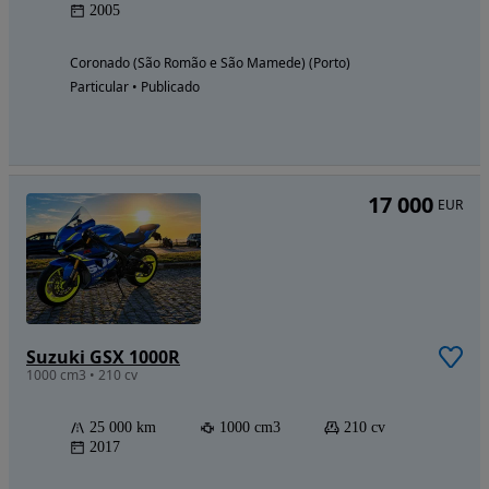
2005
Coronado (São Romão e São Mamede) (Porto)
Particular • Publicado
17 000
EUR
Suzuki GSX 1000R
1000 cm3 • 210 cv
25 000 km
1000 cm3
210 cv
2017