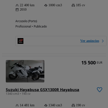
22 400 km
1000 cm3
185 cv
2010
Arcozelo (Porto)
Profissional • Publicado
Ver anúncios
15 500
EUR
Suzuki Hayabusa GSX1300R Hayabusa
1340 cm3 • 190 cv
14 481 km
1340 cm3
190 cv