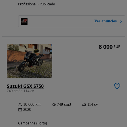
Profissional • Publicado
Ver anúncios
8 000
EUR
Suzuki GSX S750
749 cm3 • 114 cv
10 000 km
749 cm3
114 cv
2020
Campanhã (Porto)