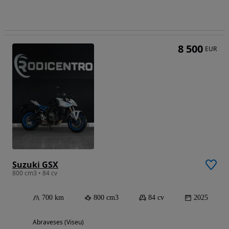
8 500
EUR
Suzuki GSX
800 cm3 • 84 cv
700 km
800 cm3
84 cv
2025
Abraveses (Viseu)