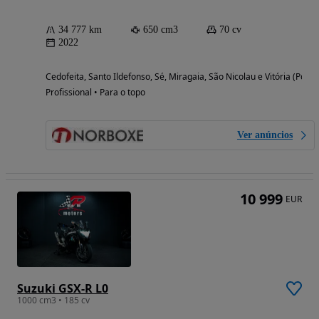
34 777 km
650 cm3
70 cv
2022
Cedofeita, Santo Ildefonso, Sé, Miragaia, São Nicolau e Vitória (Porto
Profissional • Para o topo
Ver anúncios
10 999
EUR
Suzuki GSX-R L0
1000 cm3 • 185 cv