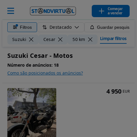
Começar
a vender
Destacado
Filtros
Guardar pesquisa
Limpar filtros
Suzuki
Cesar
50 km
Suzuki Cesar - Motos
Número de anúncios:
18
Como são posicionados os anúncios?
4 950
EUR