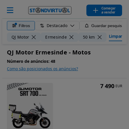
Começar
a vender
Destacado
Filtros
Guardar pesquisa
Limpar filt
QJ Motor
Ermesinde
50 km
QJ Motor Ermesinde - Motos
Número de anúncios:
48
Como são posicionados os anúncios?
7 490
EUR