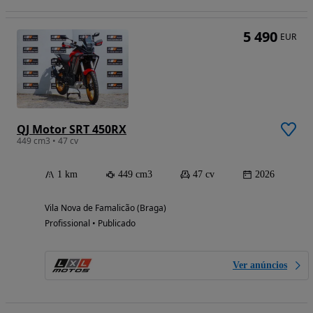
5 490
EUR
QJ Motor SRT 450RX
449 cm3 • 47 cv
1 km
449 cm3
47 cv
2026
Vila Nova de Famalicão (Braga)
Profissional • Publicado
Ver anúncios