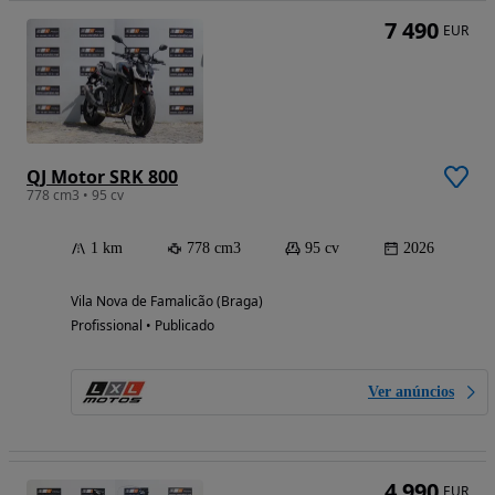
7 490
EUR
QJ Motor SRK 800
778 cm3 • 95 cv
1 km
778 cm3
95 cv
2026
Vila Nova de Famalicão (Braga)
Profissional • Publicado
Ver anúncios
4 990
EUR