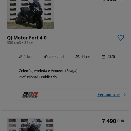
QJ Motor Fort 4.0
350 cm3 • 34 cv
1 km
350 cm3
34 cv
2026
Celeirós, Aveleda e Vimieiro (Braga)
Profissional • Publicado
Ver anúncios
7 490
EUR