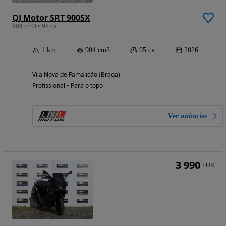
QJ Motor SRT 900SX
904 cm3 • 95 cv
1 km
904 cm3
95 cv
2026
Vila Nova de Famalicão (Braga)
Profissional • Para o topo
Ver anúncios
3 990
EUR