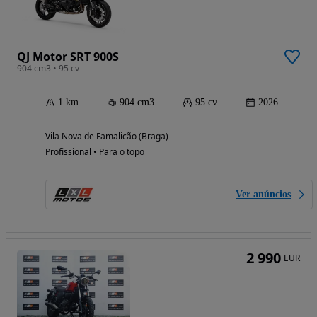
QJ Motor SRT 900S
904 cm3 • 95 cv
1 km
904 cm3
95 cv
2026
Vila Nova de Famalicão (Braga)
Profissional • Para o topo
Ver anúncios
2 990
EUR