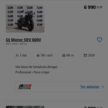
6 990
EUR
QJ Motor SRV 600V
561 cm3 • 68 cv
1 km
561 cm3
68 cv
2026
Vila Nova de Famalicão (Braga)
Profissional • Para o topo
Ver anúncios