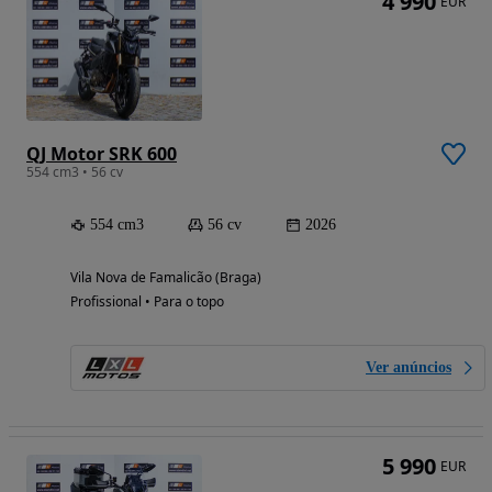
4 990
EUR
QJ Motor SRK 600
554 cm3 • 56 cv
554 cm3
56 cv
2026
Vila Nova de Famalicão (Braga)
Profissional • Para o topo
Ver anúncios
5 990
EUR