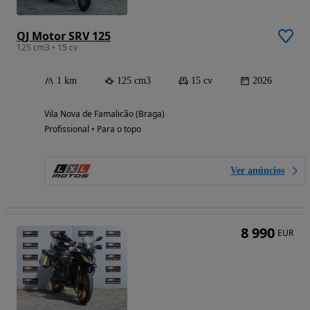
QJ Motor SRV 125
125 cm3 • 15 cv
1 km
125 cm3
15 cv
2026
Vila Nova de Famalicão (Braga)
Profissional • Para o topo
Ver anúncios
8 990
EUR