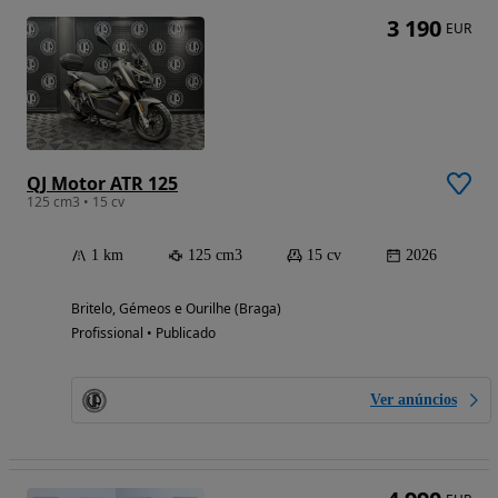
3 190
EUR
QJ Motor ATR 125
125 cm3 • 15 cv
1 km
125 cm3
15 cv
2026
Britelo, Gémeos e Ourilhe (Braga)
Profissional • Publicado
Ver anúncios