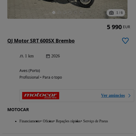
1
/
6
5 990
EUR
QJ Motor SRT 600SX Brembo
1 km
2026
Aves (Porto)
Profissional • Para o topo
Ver anúncios
MOTOCAR
Financiamento
Oficina
Repações rápidas
Serviço de Pneus