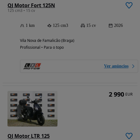
QJ Motor Fort 125N
125 cm3 • 15 cv
1 km
125 cm3
15 cv
2026
Vila Nova de Famalicão (Braga)
Profissional • Para o topo
Ver anúncios
2 990
EUR
QJ Motor LTR 125