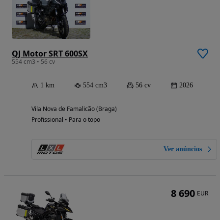
QJ Motor SRT 600SX
554 cm3 • 56 cv
1 km
554 cm3
56 cv
2026
Vila Nova de Famalicão (Braga)
Profissional • Para o topo
Ver anúncios
8 690
EUR