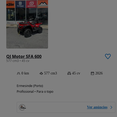
QJ Motor SFA 600
577 cm3 • 45 cv
0 km
577 cm3
45 cv
2026
Ermesinde (Porto)
Profissional • Para o topo
Ver anúncios