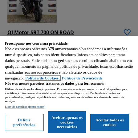
QJ Motor SRT 700 ON ROAD
698 cm3 • 74 cv
Preocupamo-nos com a sua privacidade
Nós e os nossos parceiros
375
armazenamos e/ou acedemos a informações
1 km
698 cm3
74 cv
2026
num dispositivo, tais como identificadores únicos em cookies para tratar
dados pessoais. Pode aceitar ou gerir as suas escolhas clicando abaixo ou em
qualquer momento na página da política de privacidade. Estas escolhas serão
Vila Nova de Famalicão (Braga)
sinalizadas aos nossos parceiros e não afetarão os dados de
Profissional • Publicado
navegação.
Política de Cookies,
Política de Privacidade
Nós e os nossos parceiros tratamos os dados para fornecermos:
Utilizar dados de geolocalização precisos. Procurar ativamente as características do dispositivo para
Ver anúncios
identificação. Armazenar e/ou aceder a informações num dispositivo. Publicidade e conteúdos
personalizados, medição de publicidade e conteúdos, estudos de audiência e desenvolvimento de
serviços.
Lista de parceiros (fornecedores)
Aceitar apenas os
2 390
EUR
Definir
Aceitar todos os
cookies
preferências
cookies
necessários