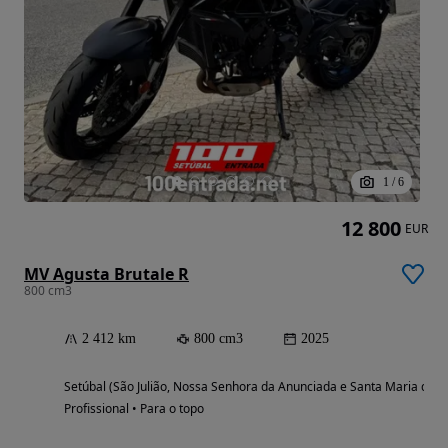
1
/
6
12 800
EUR
MV Agusta Brutale R
800 cm3
2 412 km
800 cm3
2025
Setúbal (São Julião, Nossa Senhora da Anunciada e Santa Maria da G
Profissional • Para o topo