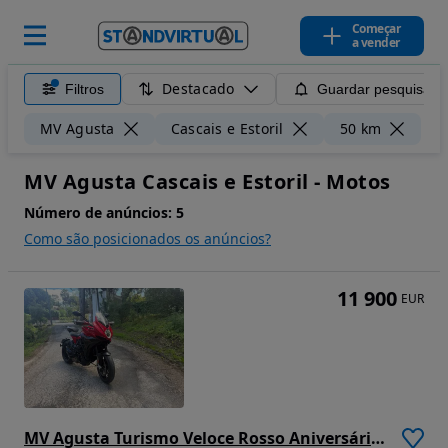
Começar
a vender
Destacado
Filtros
Guardar pesquisa
Lim
MV Agusta
Cascais e Estoril
50 km
MV Agusta Cascais e Estoril - Motos
Número de anúncios:
5
Como são posicionados os anúncios?
11 900
EUR
MV Agusta Turismo Veloce Rosso Aniversário 75