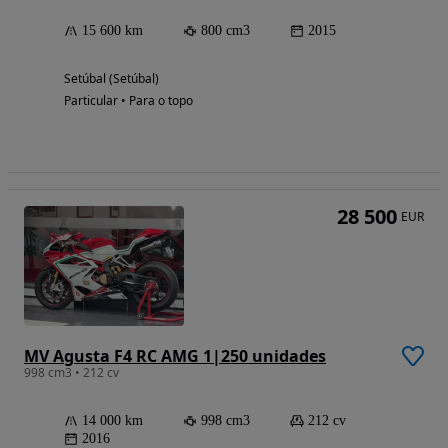
15 600 km
800 cm3
2015
Setúbal (Setúbal)
Particular • Para o topo
28 500
EUR
MV Agusta F4 RC AMG 1|250 unidades
998 cm3 • 212 cv
14 000 km
998 cm3
212 cv
2016