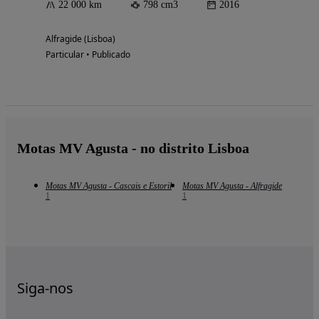
22 000 km
798 cm3
2016
Alfragide (Lisboa)
Particular • Publicado
Motas MV Agusta - no distrito Lisboa
Motas MV Agusta - Cascais e Estoril
Motas MV Agusta - Alfragide
1
1
Siga-nos