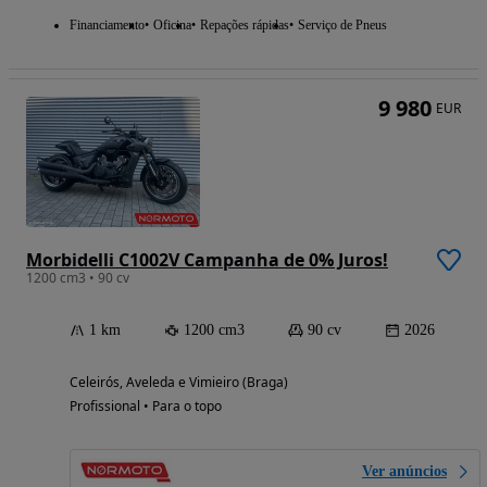
Financiamento
Oficina
Repações rápidas
Serviço de Pneus
9 980
EUR
Morbidelli C1002V Campanha de 0% Juros!
1200 cm3 • 90 cv
1 km
1200 cm3
90 cv
2026
Celeirós, Aveleda e Vimieiro (Braga)
Profissional • Para o topo
Ver anúncios