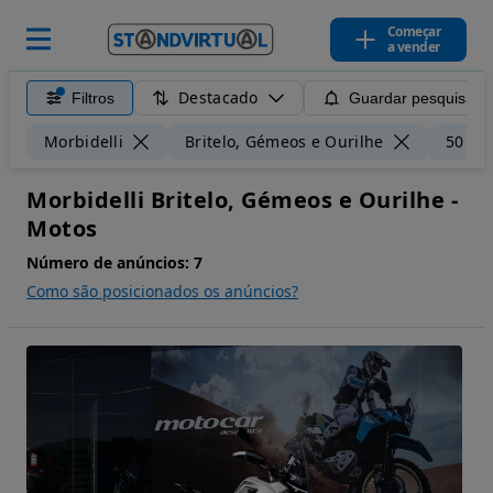
Começar
a vender
Destacado
Filtros
Guardar pesquisa
Morbidelli
Britelo, Gémeos e Ourilhe
50 km
Morbidelli Britelo, Gémeos e Ourilhe -
Motos
Número de anúncios:
7
Como são posicionados os anúncios?