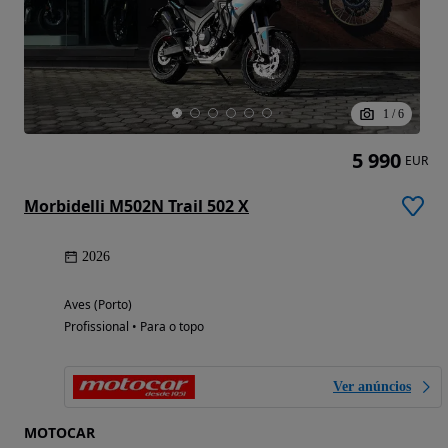
1
/
6
5 990
EUR
Morbidelli M502N Trail 502 X
2026
Aves (Porto)
Profissional • Para o topo
Ver anúncios
MOTOCAR