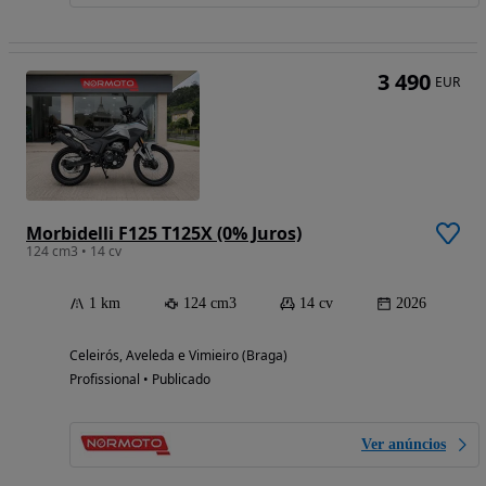
3 490
EUR
Morbidelli F125 T125X (0% Juros)
124 cm3 • 14 cv
1 km
124 cm3
14 cv
2026
Celeirós, Aveleda e Vimieiro (Braga)
Profissional • Publicado
Ver anúncios