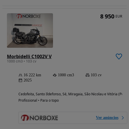
8 950
EUR
Morbidelli C1002V V
1000 cm3 • 103 cv
16 222 km
1000 cm3
103 cv
2025
Cedofeita, Santo Ildefonso, Sé, Miragaia, São Nicolau e Vitória (Porto
Profissional • Para o topo
Ver anúncios