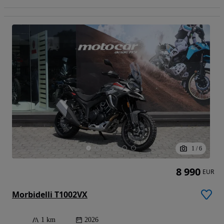
1
/
6
8 990
EUR
Morbidelli T1002VX
1 km
2026