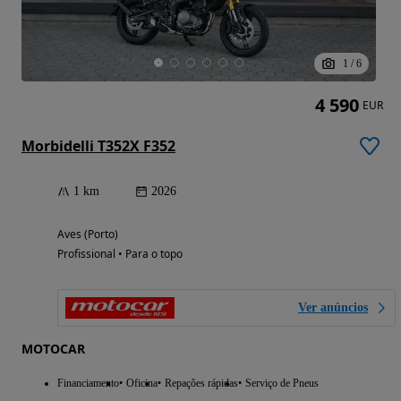
1
/
6
4 590
EUR
Morbidelli T352X F352
1 km
2026
Aves (Porto)
Profissional • Para o topo
Ver anúncios
MOTOCAR
Financiamento
Oficina
Repações rápidas
Serviço de Pneus