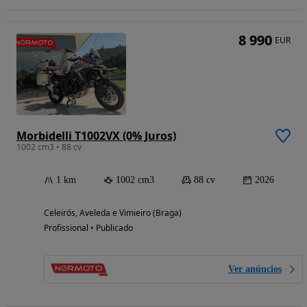
8 990
EUR
Morbidelli T1002VX (0% Juros)
1002 cm3 • 88 cv
1 km
1002 cm3
88 cv
2026
Celeirós, Aveleda e Vimieiro (Braga)
Profissional • Publicado
Ver anúncios