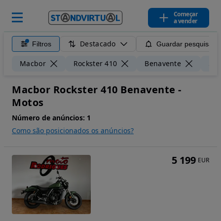
Começar
a vender
Destacado
Filtros
Guardar pesquisa
Macbor
Rockster 410
Benavente
50 
Macbor Rockster 410 Benavente -
Motos
Número de anúncios:
1
Como são posicionados os anúncios?
5 199
EUR